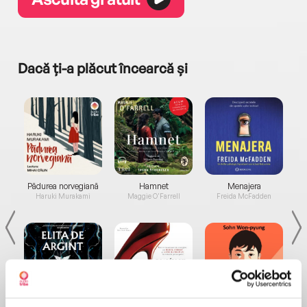
Dacă ți-a plăcut încearcă și
a...
Pădurea norvegiană
Hamnet
Menajera
I
Haruki Murakami
Maggie O'Farrell
Freida McFadden