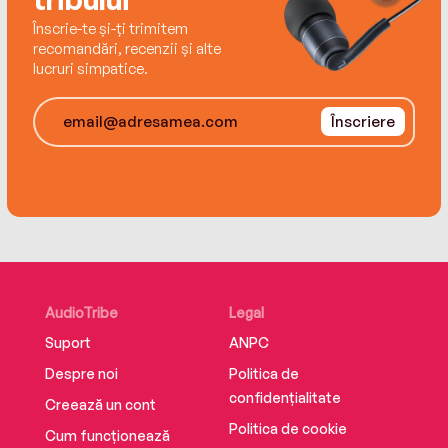
Înscrie-te și-ți trimitem
Novellas:
recomandări, recenzii și alte
lucruri simpatice.
Shadow’s Legacy (Evenfall #0.5)
Înscriere
AudioTribe
Legal
Suport
ANPC
Despre noi
Politica de
confidențialitate
Creează un cont
Politica de cookie
Cum funcționează