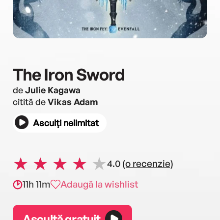
The Iron Sword
de
Julie Kagawa
citită de
Vikas Adam
Asculți nelimitat
4.0
(o recenzie)
11h 11m
Adaugă la wishlist
Ascultă gratuit