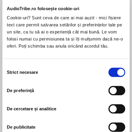
Elita de Argint (Elita
Diavolul se îmbracă de
Migdală
de...
la...
Dani Francis
Lauren Weisberger
Sohn Won-pyung
AudioTribe.ro folosește cookie-uri
Cookie-uri? Sunt ceva de care ai mai auzit - mici fișiere
text care permit salvarea setărilor și preferințelor tale pe
un site, ca tu să ai o experiență cât mai bună. Le vom
Despre
carte
folosi numai cu permisiunea ta și îți mulțumim dacă ne-o
oferi. Poți schimba sau anula oricând acordul tău.
As Evenfall nears, the stakes grow ever higher
for those in Faery…
Selecția
Banished from the Winter Court for daring to fall
Strict necesare
consimțământului
in love, Prince Ash achieved the impossible and
MAI MULT
journeyed to the End of the World to earn a soul
De preferință
În acest moment nu există recenzii
and keep his vow to always stand beside Queen
pentru această carte
Meghan of the Iron Fey.
De cercetare și analitice
Now he faces even more incomprehensible
odds. Their son, King Keirran of the Forgotten, is
Julie Kagawa
De publicitate
missing. Something more ancient than the