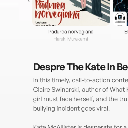
eria...
Pădurea norvegiană
E
ris
Haruki Murakami
Despre
The Kate In B
In this timely, call-to-action co
Claire Swinarski, author of What
girl must face herself, and the tru
bullying incident goes viral.
Kate McAllister is desperate for 