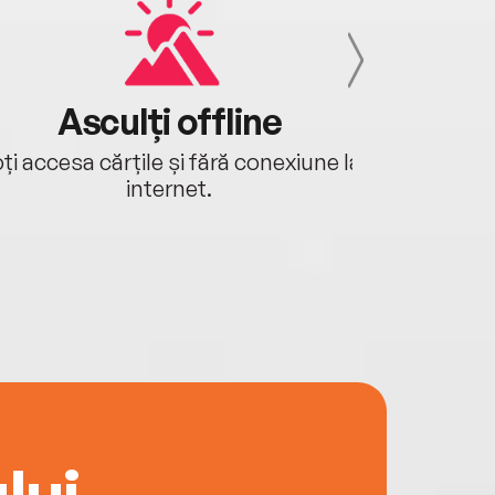
Asculți offline
Aj
ți accesa cărțile și fără conexiune la
Ascultă a
internet.
lui