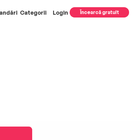
andări
Categorii
Login
Încearcă gratuit