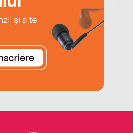
ii și alte
Înscriere