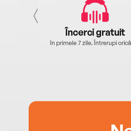
cu tine
Încerci gratuit
oriunde ești.
în primele 7 zile. Întrerupi oric
Ne