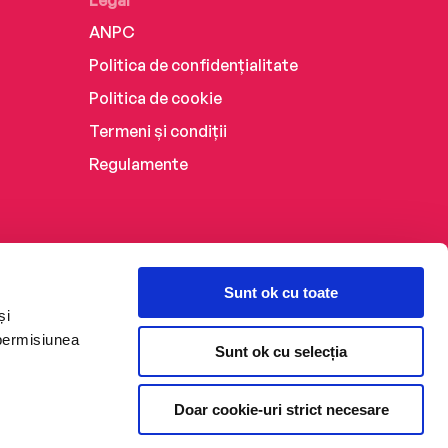
Legal
ANPC
Politica de confidențialitate
Politica de cookie
Termeni și condiții
Regulamente
Sunt ok cu toate
și
 permisiunea
Sunt ok cu selecția
Doar cookie-uri strict necesare