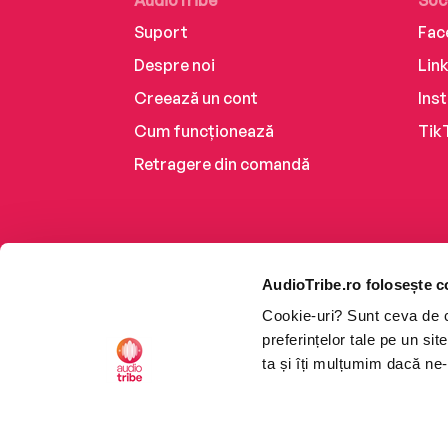
AudioTribe
Soc
Suport
Fac
Despre noi
Lin
Creează un cont
Ins
Cum funcționează
Tik
Retragere din comandă
AudioTribe.ro folosește c
Cookie-uri? Sunt ceva de ca
preferințelor tale pe un si
ta și îți mulțumim dacă ne-
Platforma de audiobooks ș