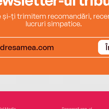
e și-ți trimitem recomandări, recenz
lucruri simpatice.