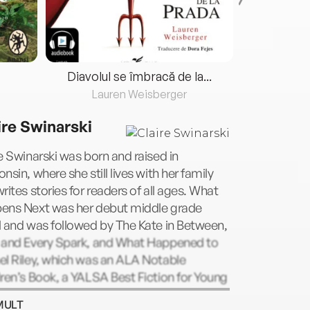
Diavolul se îmbracă de la...
Lauren Weisberger
Fre
ire Swinarski
e Swinarski was born and raised in
nsin, where she still lives with her family
rites stories for readers of all ages. What
ens Next was her debut middle grade
 and was followed by The Kate in Between,
 and Every Spark, and What Happened to
el Riley, which was an ALA Notable
ren’s Book, a YALSA Best Fiction for Young
s title, a Cybils Award nominee, and an
MULT