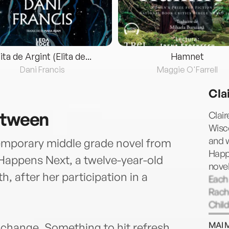
lita de Argint (Elita de...
Hamnet
Dani Francis
Maggie O'Farrell
Cla
etween
Clair
Wisco
and w
ntemporary middle grade novel from
Happ
 Happens Next, a twelve-year-old
novel
th, after her participation in a
Each
Rach
Child
Adult
MAI 
a change. Something to hit refresh