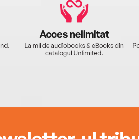
Acces nelimitat
ând.
La mii de audiobooks & eBooks din
Po
catalogul Unlimited.
wsletter-ul tribu