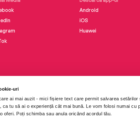
ial Media
Descarcă app-ul
ebook
Android
kedIn
iOS
tagram
Huawei
Tok
ookie-uri
re ai mai auzit - mici fișiere text care permit salvarea setărilor 
te, ca tu să ai o experiență cât mai bună. Le vom folosi numai cu
o oferi. Poți schimba sau anula oricând acordul tău.
i books a Cărturești.