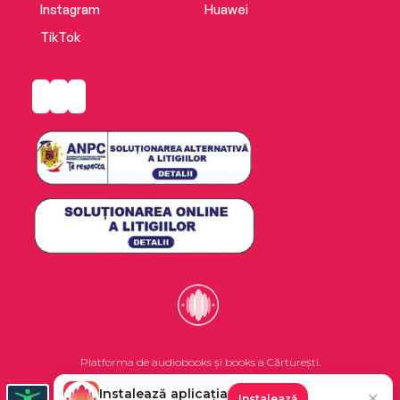
Instagram
Huawei
TikTok
Platforma de audiobooks și books a Cărturești.
Instalează aplicația
✕
Instalează