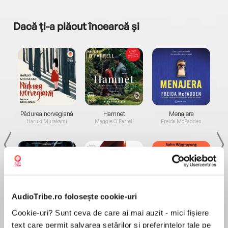
Dacă ți-a plăcut încearcă și
a...
Pădurea norvegiană
Hamnet
Menajera
I
Haruki Murakami
Maggie O'Farrell
Freida McFadden
AudioTribe.ro folosește cookie-uri
Elita de Argint (Elita
Diavolul se îmbracă de
Migdală
Cookie-uri? Sunt ceva de care ai mai auzit - mici fișiere
de...
la...
Dani Francis
Lauren Weisberger
Sohn Won-pyung
text care permit salvarea setărilor și preferințelor tale pe