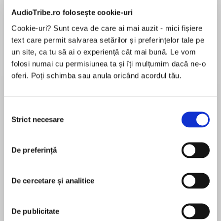
AudioTribe.ro folosește cookie-uri
Cookie-uri? Sunt ceva de care ai mai auzit - mici fișiere
text care permit salvarea setărilor și preferințelor tale pe
Despre
carte
un site, ca tu să ai o experiență cât mai bună. Le vom
A sweet and funny ownvoices LGBTQ+ romance
folosi numai cu permisiunea ta și îți mulțumim dacă ne-o
perfect for fans of Becky Albertalli and Julie
oferi. Poți schimba sau anula oricând acordul tău.
Murphy, from the critically acclaimed author of
Georgia Peaches and Other Forbidden Fruit!
Selecția
MAI MULT
Piper Kitts is spending the summer living with
Strict necesare
consimțământului
În acest moment nu există recenzii
her grandmother, training at the barn of a
pentru această carte
former Olympic horseback rider, and trying to
De preferință
get over her ex-girlfriend. Much to Piper’s
Jaye Robin Brown
dismay, her grandmother is making her face her
fear of driving by taking lessons from a girl in
De cercetare și analitice
Jaye Robin Brown is the critically acclaimed
town.
author of the young adult novels Georgia Peaches
and Other Forbidden Fruit and No Place to Fall.
De publicitate
Kat Pearson has always suspected that she