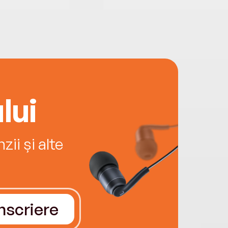
lui
ii și alte
Înscriere