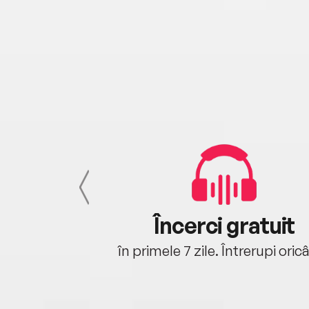
cu tine
Încerci gratuit
oriunde ești.
în primele 7 zile. Întrerupi oric