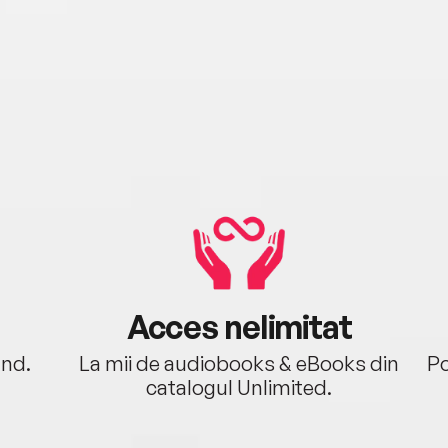
Acces nelimitat
ând.
La mii de audiobooks & eBooks din
Po
catalogul Unlimited.