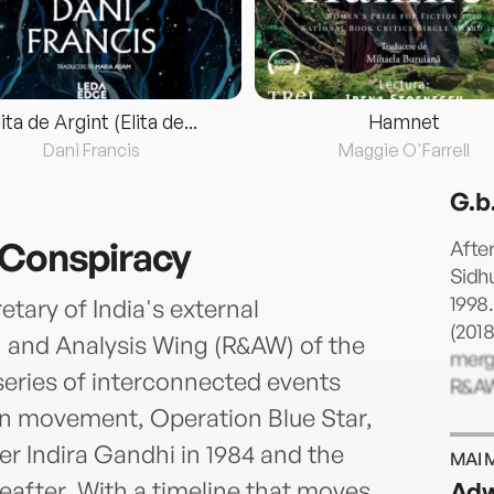
lita de Argint (Elita de...
Hamnet
Dani Francis
Maggie O'Farrell
G.b
 Conspiracy
After
Sidhu
1998
tary of India's external
(2018
h and Analysis Wing (R&AW) of the
merge
series of interconnected events
R&AW
stan movement, Operation Blue Star,
er Indira Gandhi in 1984 and the
MAI 
eafter. With a timeline that moves
Adw