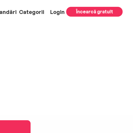
andări
Categorii
Login
Încearcă gratuit