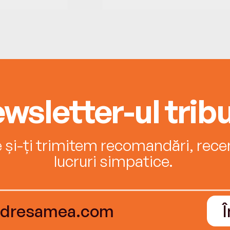
wsletter-ul tribu
e și-ți trimitem recomandări, recenz
lucruri simpatice.