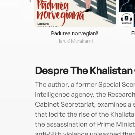
eria...
Pădurea norvegiană
E
ris
Haruki Murakami
Despre
The Khalistan
The author, a former Special Secre
intelligence agency, the Researc
Cabinet Secretariat, examines a 
that led to the rise of the Khali
the assassination of Prime Minist
anti-Sikh violence unleashed ther