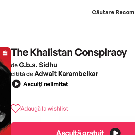
Căutare
Recom
The Khalistan Conspiracy
G.b.s. Sidhu
de
Adwait Karambelkar
citită de
Asculți nelimitat
Adaugă la wishlist
Ascultă gratuit