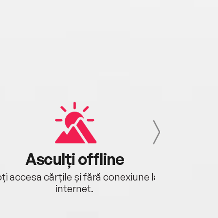
Asculți offline
Aj
ți accesa cărțile și fără conexiune la
Ascultă a
internet.