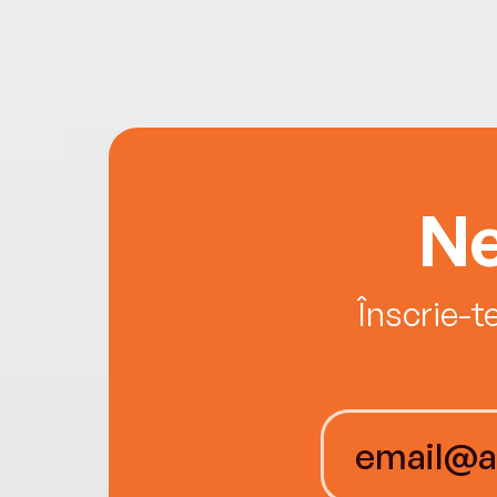
Ne
Înscrie-t