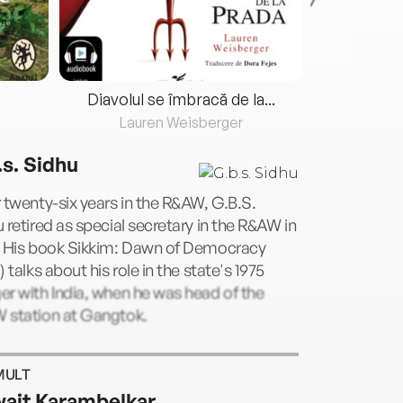
Diavolul se îmbracă de la...
Lauren Weisberger
Fre
.s. Sidhu
 twenty-six years in the R&AW, G.B.S.
 retired as special secretary in the R&AW in
. His book Sikkim: Dawn of Democracy
) talks about his role in the state's 1975
r with India, when he was head of the
 station at Gangtok.
MULT
ait Karambelkar