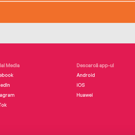
ial Media
Descarcă app-ul
ebook
Android
kedIn
iOS
tagram
Huawei
Tok