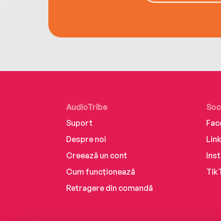
AudioTribe
Soc
Suport
Fac
Despre noi
Lin
Creează un cont
Ins
Cum funcționează
Tik
Retragere din comandă