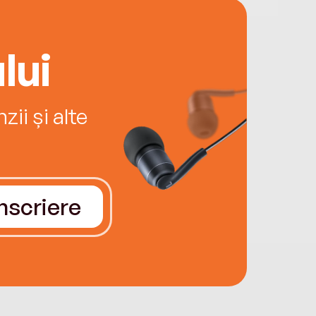
lui
ii și alte
Înscriere