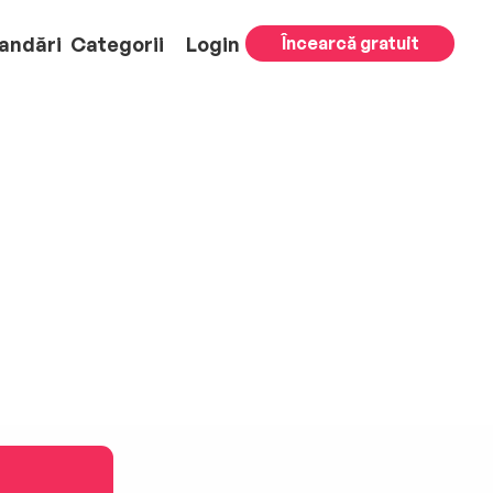
andări
Categorii
Login
Încearcă gratuit