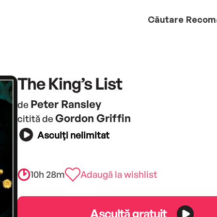
Căutare
Recom
The King’s List
Peter Ransley
de
Gordon Griffin
citită de
Asculți nelimitat
10h 28m
Adaugă la wishlist
Ascultă gratuit