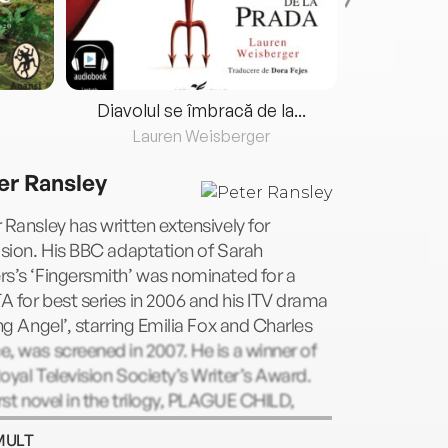
Diavolul se îmbracă de la...
Lauren Weisberger
Fre
er Ransley
 Ransley has written extensively for
ision. His BBC adaptation of Sarah
s’s ‘Fingersmith’ was nominated for a
 for best series in 2006 and his ITV drama
ing Angel’, starring Emilia Fox and Charles
, was screened in 2007. He is a winner of
oyal Television Society’s Writer’s Award.
irst novel in the trilogy, PLAGUE CHILD,
shed in 2011.
MULT