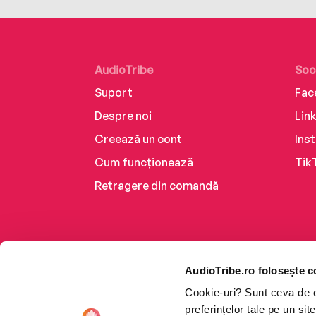
AudioTribe
Soc
Suport
Fac
Despre noi
Lin
Creează un cont
Ins
Cum funcționează
Tik
Retragere din comandă
AudioTribe.ro folosește c
Cookie-uri? Sunt ceva de ca
preferințelor tale pe un si