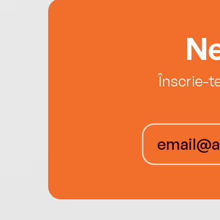
Ne
Înscrie-t