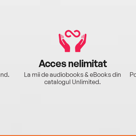
Acces nelimitat
ând.
La mii de audiobooks & eBooks din
Po
catalogul Unlimited.