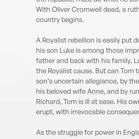
With Oliver Cromwell dead, a ruth
country begins.
A Royalist rebellion is easily put
his son Luke is among those impr
father and back with his family, L
the Royalist cause. But can Tom t
son’s uncertain allegiance, by th
his beloved wife Anne, and by ru
Richard, Tom is ill at ease. His o
erupt, with irrevocable conseque
As the struggle for power in En