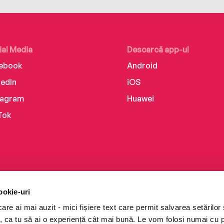
ial Media
Descarcă app-ul
ebook
Android
kedIn
iOS
tagram
Huawei
Tok
ookie-uri
re ai mai auzit - mici fișiere text care permit salvarea setărilor 
te, ca tu să ai o experiență cât mai bună. Le vom folosi numai cu