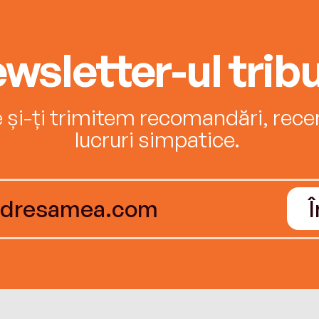
wsletter-ul tribu
e și-ți trimitem recomandări, recenz
lucruri simpatice.