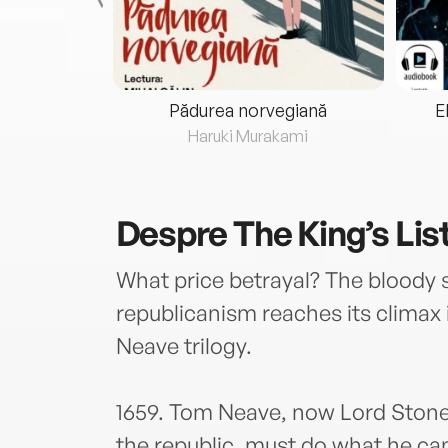
eria...
Pădurea norvegiană
E
ris
Haruki Murakami
Despre
The King’s Lis
What price betrayal? The bloody 
republicanism reaches its climax 
Neave trilogy.
1659. Tom Neave, now Lord Stone
the republic, must do what he can