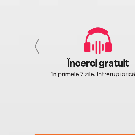
cu tine
Încerci gratuit
oriunde ești.
în primele 7 zile. Întrerupi oric