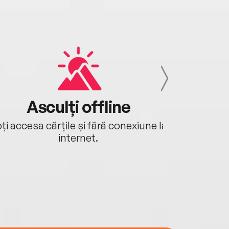
Asculți offline
Aj
ți accesa cărțile și fără conexiune la
Ascultă a
internet.