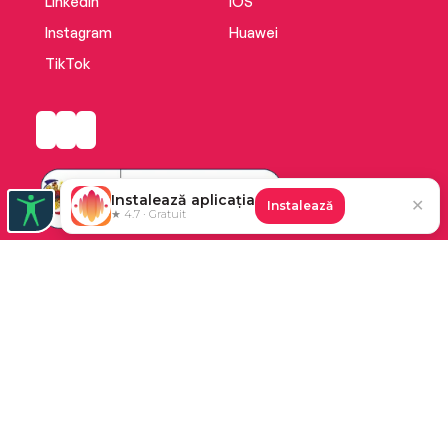
LinkedIn
iOS
Instagram
Huawei
TikTok
Instalează aplicația
✕
Instalează
★ 4.7 · Gratuit
Platforma de audiobooks și books a Cărturești.