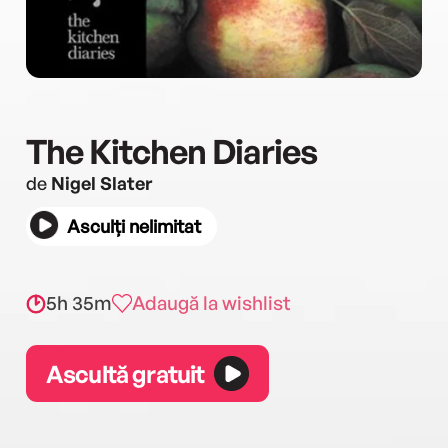
The Kitchen Diaries
de
Nigel Slater
Asculți nelimitat
5h 35m
Adaugă la wishlist
Ascultă gratuit