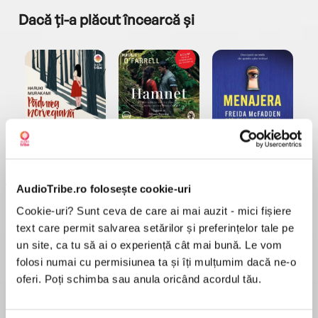
Dacă ți-a plăcut încearcă și
a...
Pădurea norvegiană
Hamnet
Menajera
I
Haruki Murakami
Maggie O'Farrell
Freida McFadden
AudioTribe.ro folosește cookie-uri
Cookie-uri? Sunt ceva de care ai mai auzit - mici fișiere
text care permit salvarea setărilor și preferințelor tale pe
un site, ca tu să ai o experiență cât mai bună. Le vom
folosi numai cu permisiunea ta și îți mulțumim dacă ne-o
Elita de Argint (Elita
Diavolul se îmbracă de
Migdală
oferi. Poți schimba sau anula oricând acordul tău.
de...
la...
Dani Francis
Lauren Weisberger
Sohn Won-pyung