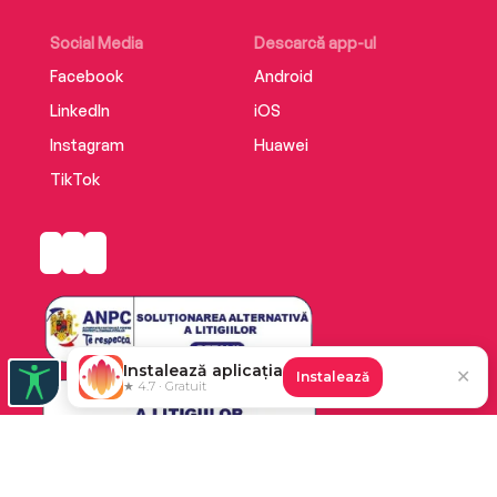
Social Media
Descarcă app-ul
Facebook
Android
LinkedIn
iOS
Instagram
Huawei
TikTok
Instalează aplicația
✕
Instalează
★ 4.7 · Gratuit