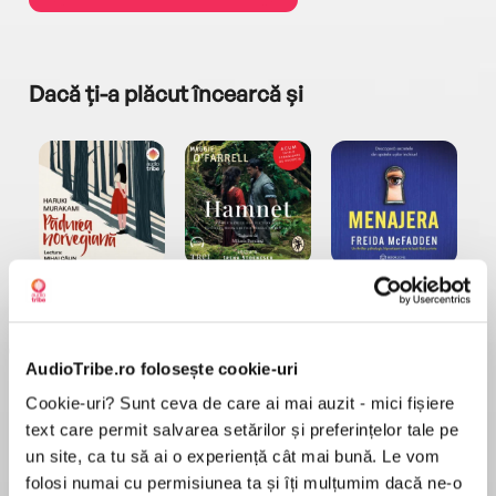
Dacă ți-a plăcut încearcă și
a...
Pădurea norvegiană
Hamnet
Menajera
I
Haruki Murakami
Maggie O'Farrell
Freida McFadden
AudioTribe.ro folosește cookie-uri
Cookie-uri? Sunt ceva de care ai mai auzit - mici fișiere
text care permit salvarea setărilor și preferințelor tale pe
un site, ca tu să ai o experiență cât mai bună. Le vom
folosi numai cu permisiunea ta și îți mulțumim dacă ne-o
Elita de Argint (Elita
Diavolul se îmbracă de
Migdală