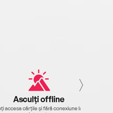
Asculți offline
Aj
ți accesa cărțile și fără conexiune la
Ascultă a