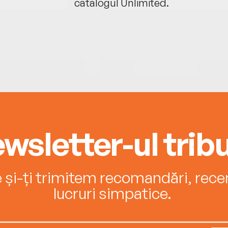
catalogul Unlimited.
wsletter-ul tribu
e și-ți trimitem recomandări, recenz
lucruri simpatice.