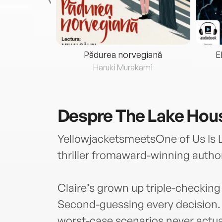
eria...
Pădurea norvegiană
E
ris
Haruki Murakami
Despre
The Lake Hou
YellowjacketsmeetsOne of Us Is Ly
thriller fromaward-winning autho
Claire’s grown up triple-checking
Second-guessing every decision. 
worst-case scenarios never actua