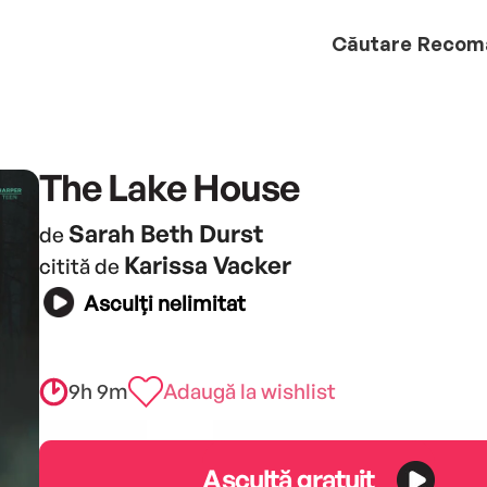
Căutare
Recom
The Lake House
Sarah Beth Durst
de
Karissa Vacker
citită de
Asculți nelimitat
9h 9m
Adaugă la wishlist
Ascultă gratuit