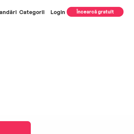
andări
Categorii
Login
Încearcă gratuit