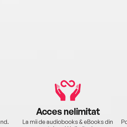
Acces nelimitat
ând.
La mii de audiobooks & eBooks din
Po