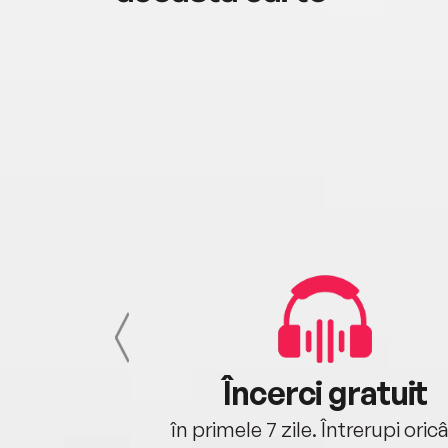
cu tine
Încerci gratuit
oriunde ești.
în primele 7 zile. Întrerupi oric