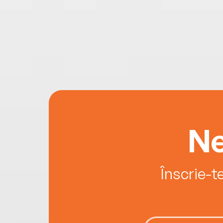
Ne
Înscrie-t