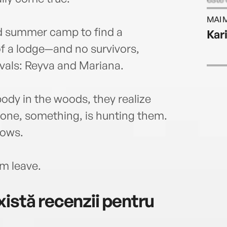
MAI 
rid summer camp to find a
Kar
f a lodge—and no survivors,
ivals: Reyva and Mariana.
body in the woods, they realize
eone, something, is hunting them.
dows.
m leave.
istă recenzii pentru