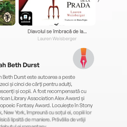
Diavolul se îmbracă de la...
Lauren Weisberger
Fre
ah Beth Durst
 Beth Durst este autoarea a peste
eci și cinci de cărți pentru adulți,
scenți și copii. A fost recompensată cu
can Library Association Alex Award și
opoeic Fantasy Award. Locuiește în Stony
, New York, împreună cu soțul ei, copiii lor
pisică lipsită de maniere. Prăvălia de vrăji
debutul ei romantasy.