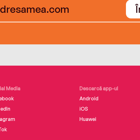
ial Media
Descarcă app-ul
ebook
Android
kedIn
iOS
tagram
Huawei
Tok