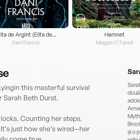
lita de Argint (Elita de...
Hamnet
Dani Francis
Maggie O'Farrell
se
Sar
Sarah
ingin this masterful survival
douăz
r Sarah Beth Durst.
adole
Ameri
Myth
 locks. Counting her steps.
Brook
It’s just how she’s wired—her
și o 
lly come true.
este 