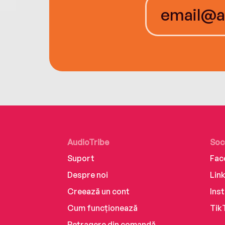
AudioTribe
Soc
Suport
Fac
Despre noi
Lin
Creează un cont
Ins
Cum funcționează
Tik
Retragere din comandă