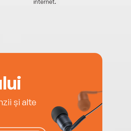
internet.
lui
ii și alte