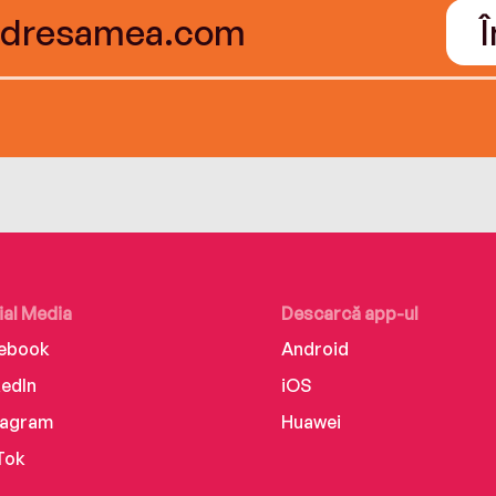
ial Media
Descarcă app-ul
ebook
Android
kedIn
iOS
tagram
Huawei
Tok