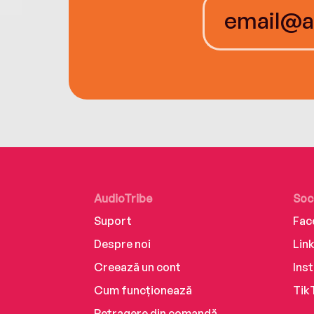
AudioTribe
Soc
Suport
Fac
Despre noi
Lin
Creează un cont
Ins
Cum funcționează
Tik
Retragere din comandă