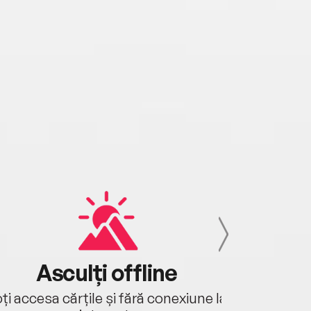
Asculți offline
Aj
ți accesa cărțile și fără conexiune la
Ascultă a