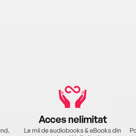
Acces nelimitat
ând.
La mii de audiobooks & eBooks din
Po