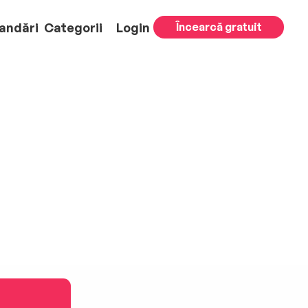
andări
Categorii
Login
Încearcă gratuit