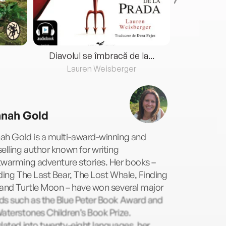
Diavolul se îmbracă de la...
Lauren Weisberger
Fre
nah Gold
ah Gold is a multi-award-winning and
elling author known for writing
twarming adventure stories. Her books –
ding The Last Bear, The Lost Whale, Finding
 and Turtle Moon – have won several major
ds such as the Blue Peter Book Award and
aterstones Children’s Book Prize.
lated into twenty-eight languages, her