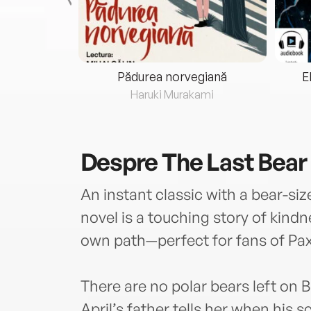
eria...
Pădurea norvegiană
E
ris
Haruki Murakami
Despre
The Last Bear
An instant classic with a bear-si
novel is a touching story of kind
own path—perfect for fans of Pa
There are no polar bears left on B
April’s father tells her when his s