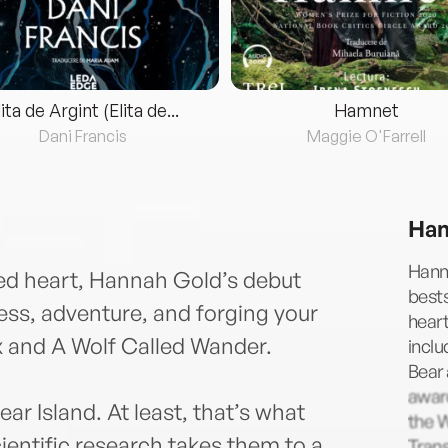
lita de Argint (Elita de...
Hamnet
Dani Francis
Maggie O'Farrell
Han
Hann
zed heart, Hannah Gold’s debut
bests
ness, adventure, and forging your
hear
x and A Wolf Called Wander.
inclu
Bear
awar
ear Island. At least, that’s what
the W
cientific research takes them to a
Trans