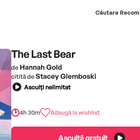
Căutare
Recom
The Last Bear
Hannah Gold
de
Stacey Glemboski
citită de
Asculți nelimitat
4h 30m
Adaugă la wishlist
Ascultă gratuit