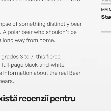
books
MAI 
Hanna
Sta
tort
impse of something distinctly bear
www.
. A polar bear who shouldn’t be
 a long way from home.
grades 3 to 7, this fierce
s full-page black-and-white
as information about the real Bear
bears.
istă recenzii pentru