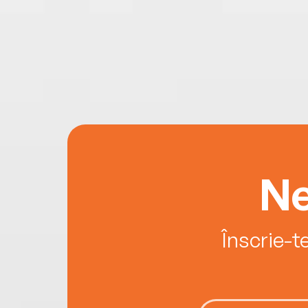
Ne
Înscrie-t