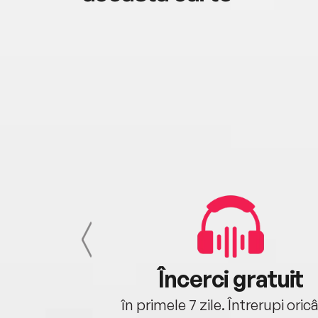
cu tine
Încerci gratuit
oriunde ești.
în primele 7 zile. Întrerupi oric