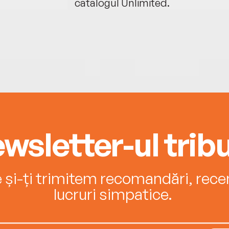
catalogul Unlimited.
wsletter-ul tribu
e și-ți trimitem recomandări, recenz
lucruri simpatice.