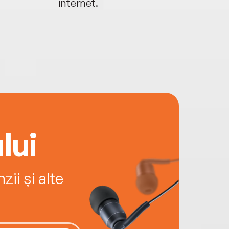
internet.
lui
ii și alte