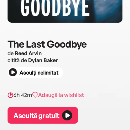
The Last Goodbye
de
Reed Arvin
citită de
Dylan Baker
Asculți nelimitat
6h 42m
Adaugă la wishlist
Ascultă gratuit