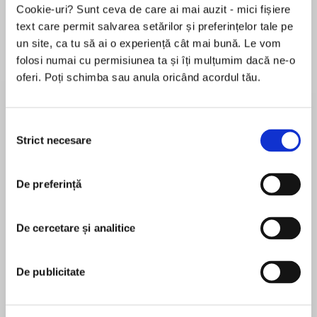
Cookie-uri? Sunt ceva de care ai mai auzit - mici fișiere
text care permit salvarea setărilor și preferințelor tale pe
un site, ca tu să ai o experiență cât mai bună. Le vom
Despre
carte
folosi numai cu permisiunea ta și îți mulțumim dacă ne-o
oferi. Poți schimba sau anula oricând acordul tău.
From the hot new suspense writer critics
predict will have Grisham fans "switching their
allegiance midstream" comes a thrilling tale of
Selecția
love, betrayal and murder set on the mean
Strict necesare
consimțământului
streets and in the sleek society haunts of
MAI MULT
Atlanta. . . .
De preferință
În acest moment nu există recenzii
pentru această carte
Sleeping with a client's gorgeous girlfriend may
have been the gutsiest move in Jack
De cercetare și analitice
Reed Arvin
Hammond's formerly booming law career, but it
wasn't the smartest. Booted from his elite law
Reed Arvin grew up on a cattle ranch in rural
De publicitate
firm, Jack now scrapes by as a court-appointed
Kansas. After a successful career as a music
attorney, his client list a revolving door of small-
producer in Nashville, Arvin began writing full-
time drug offenders and petty thieves.