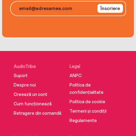
The Last Goodbye is a riveting thriller with a
Înscriere
thunderously beating heart, a masterful page-
turner that probes the meaning of love and the
burdens of the past.
AudioTribe
Legal
Suport
ANPC
Despre noi
Politica de
confidențialitate
Creează un cont
Politica de cookie
Cum funcționează
Termeni și condiții
Retragere din comandă
Regulamente