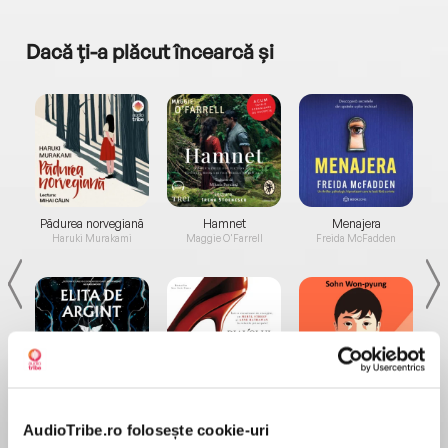
Dacă ți-a plăcut încearcă și
a...
Pădurea norvegiană
Hamnet
Menajera
I
Haruki Murakami
Maggie O'Farrell
Freida McFadden
Elita de Argint (Elita
Diavolul se îmbracă de
Migdală
de...
la...
Dani Francis
Lauren Weisberger
Sohn Won-pyung
AudioTribe.ro folosește cookie-uri