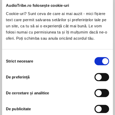
de...
la...
Dani Francis
Lauren Weisberger
Sohn Won-pyung
AudioTribe.ro folosește cookie-uri
Cookie-uri? Sunt ceva de care ai mai auzit - mici fișiere
text care permit salvarea setărilor și preferințelor tale pe
un site, ca tu să ai o experiență cât mai bună. Le vom
Despre
carte
folosi numai cu permisiunea ta și îți mulțumim dacă ne-o
oferi. Poți schimba sau anula oricând acordul tău.
Now a major Netflix series!
'Terrifyingly fun! Max Brallier's The Last Kids on
Selecția
Earth delivers big thrills and even bigger laughs.'
Strict necesare
consimțământului
Jeff Kinney, author of Diary of a Wimpy Kid.
MAI MULT
În acest moment nu există recenzii
Wimpy Kid meets The Walking Dead in this
De preferință
pentru această carte
hilarious series packed with monsters and
zombies.
De cercetare și analitice
Surviving their first winter after the Monster
Max Brallier
Apocalypse was no easy feat, yet Jack and his
De publicitate
buddies waste no time springing to action