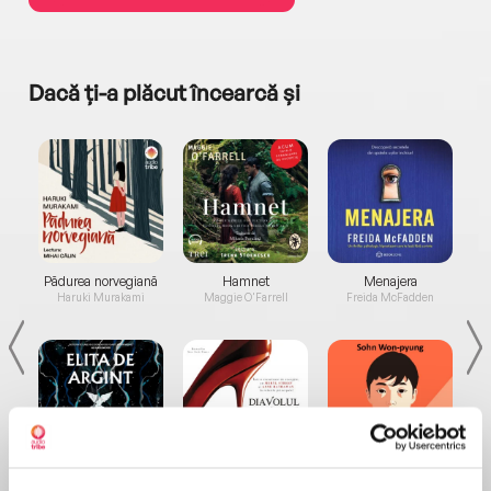
Dacă ți-a plăcut încearcă și
a...
Pădurea norvegiană
Hamnet
Menajera
I
Haruki Murakami
Maggie O'Farrell
Freida McFadden
Elita de Argint (Elita
Diavolul se îmbracă de
Migdală