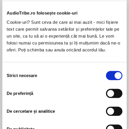
Elita de Argint (Elita
Diavolul se îmbracă de
Migdală
AudioTribe.ro folosește cookie-uri
de...
la...
Dani Francis
Lauren Weisberger
Sohn Won-pyung
Cookie-uri? Sunt ceva de care ai mai auzit - mici fișiere
text care permit salvarea setărilor și preferințelor tale pe
un site, ca tu să ai o experiență cât mai bună. Le vom
folosi numai cu permisiunea ta și îți mulțumim dacă ne-o
Despre
carte
oferi. Poți schimba sau anula oricând acordul tău.
From the New York Times bestselling author of
The Orphan’s Tale comes an intoxicating novel
Selecția
of love and redemption during a time of war.
Strict necesare
consimțământului
Summer 1941. Young Adelia Montforte flees
MAI MULT
fascist Italy for America, where she is whisked
De preferință
În acest moment nu există recenzii
away to the shore by her well-meaning aunt and
pentru această carte
uncle. Here, she meets and falls for Charlie
De cercetare și analitice
Connally, the eldest of the four Irish-Catholic
boys next door. But all hopes for a future
together are soon throttled by the war and a
De publicitate