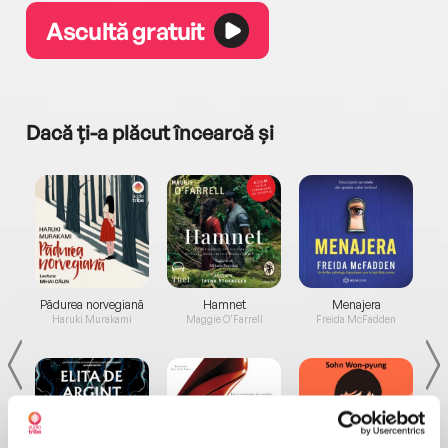
Ascultă gratuit
Dacă ți-a plăcut încearcă și
a...
Pădurea norvegiană
Hamnet
Menajera
I
Haruki Murakami
Maggie O'Farrell
Freida McFadden