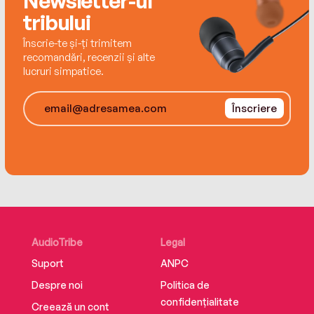
Newsletter-ul
tribului
Înscrie-te și-ți trimitem
recomandări, recenzii și alte
lucruri simpatice.
Înscriere
AudioTribe
Legal
Suport
ANPC
Despre noi
Politica de
confidențialitate
Creează un cont