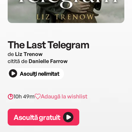
The Last Telegram
de
Liz Trenow
citită de
Danielle Farrow
Asculți nelimitat
10h 49m
Adaugă la wishlist
Ascultă gratuit