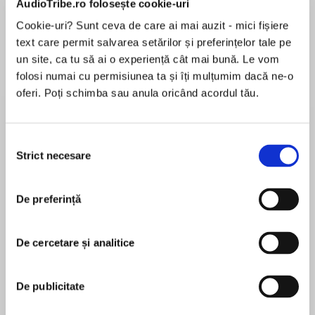
AudioTribe.ro folosește cookie-uri
Cookie-uri? Sunt ceva de care ai mai auzit - mici fișiere
text care permit salvarea setărilor și preferințelor tale pe
Despre
carte
un site, ca tu să ai o experiență cât mai bună. Le vom
folosi numai cu permisiunea ta și îți mulțumim dacă ne-o
The war changed everything for Lily Verner.
oferi. Poți schimba sau anula oricând acordul tău.
As the Nazis storm Europe, Lily becomes an
apprentice at her family’s silk weaving factory.
Selecția
When they start to weave parachute silk there
Strict necesare
consimțământului
MAI MULT
is no margin for error: one tiny fault could result
În acest moment nu există recenzii
in certain death for Allied soldiers.
De preferință
pentru această carte
The war also brings Stefan to Lily: a German
Jewish refugee who works on the looms. As
De cercetare și analitice
their love grows, there are suspicions someone
Liz Trenow
is tampering with the silk.
De publicitate
Liz worked for many years as a journalist for
Can their love survive the hardships of war? And
national and regional newspapers, and for BBC