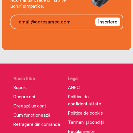
recomandări, recenzii și alte
lucruri simpatice.
Înscriere
AudioTribe
Legal
Suport
ANPC
Despre noi
Politica de
confidențialitate
Creează un cont
Politica de cookie
Cum funcționează
Termeni și condiții
Retragere din comandă
Regulamente