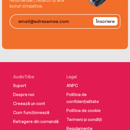
recomandări, recenzii și alte
lucruri simpatice.
“Madeline Martin is a fantastic author. The
Librarian Spy is a stunning tour de force of
Înscriere
historical fiction.” –Karen Robards, author of The
Black Swan of Paris
For more historical fiction from Madeline Martin,
don't miss The Last Bookshop in London.
AudioTribe
Legal
Suport
ANPC
Despre noi
Politica de
confidențialitate
Creează un cont
Politica de cookie
Cum funcționează
Termeni și condiții
Retragere din comandă
Regulamente