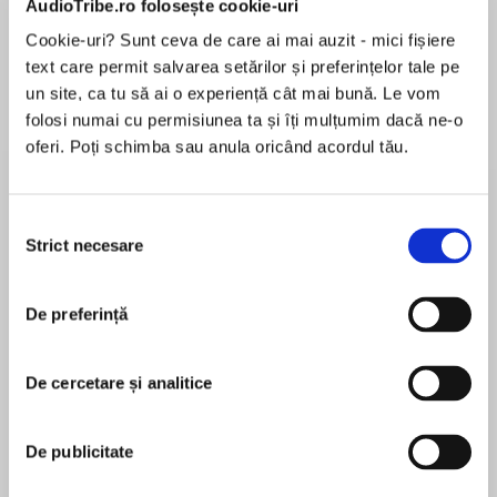
AudioTribe.ro folosește cookie-uri
Cookie-uri? Sunt ceva de care ai mai auzit - mici fișiere
text care permit salvarea setărilor și preferințelor tale pe
Despre
carte
un site, ca tu să ai o experiență cât mai bună. Le vom
folosi numai cu permisiunea ta și îți mulțumim dacă ne-o
“Readers will be on the edge of their seats…. A
oferi. Poți schimba sau anula oricând acordul tău.
brilliant tale of resistance, courage and
ultimately hope.” –Kelly Rimmer, New York
Times bestselling author of The Warsaw Orphan
Selecția
Strict necesare
consimțământului
MAI MULT
From the New York Times bestselling author of
În acest moment nu există recenzii
The Last Bookshop in London comes a moving
De preferință
pentru această carte
new novel inspired by the true history of
America’s library spies of World War II.
De cercetare și analitice
Ava thought her job as a librarian at the Library
Madeline Martin
of Congress would mean a quiet, routine
De publicitate
existence. But an unexpected offer from the US
Madeline Martin is a New York Times, USA
military has brought her to Lisbon with a new
TODAY, and international bestselling author of