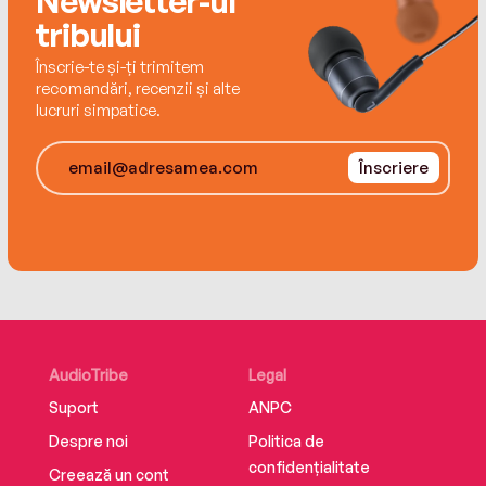
Newsletter-ul
tribului
Înscrie-te și-ți trimitem
recomandări, recenzii și alte
lucruri simpatice.
Înscriere
AudioTribe
Legal
Suport
ANPC
Despre noi
Politica de
confidențialitate
Creează un cont