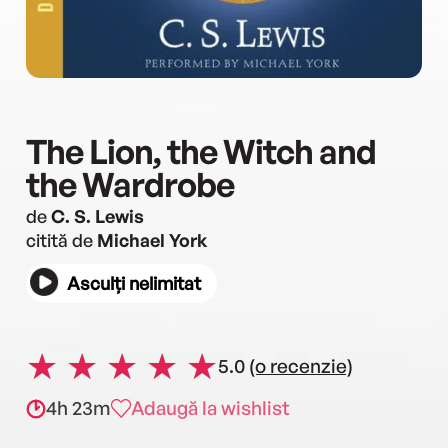
The Lion, the Witch and
the Wardrobe
de
C. S. Lewis
citită de
Michael York
Asculți nelimitat
5.0
(o recenzie)
4h 23m
Adaugă la wishlist