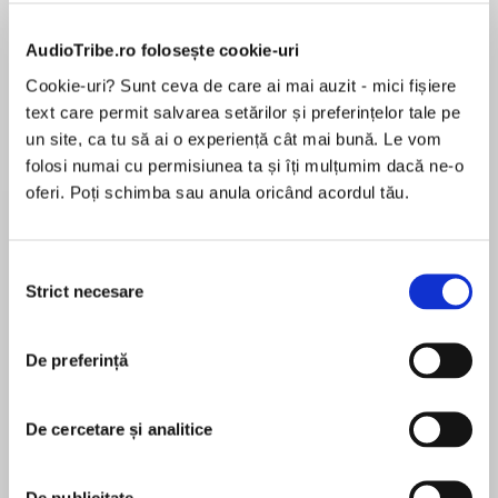
Elita de Argint (Elita
Diavolul se îmbracă de
Migdală
AudioTribe.ro folosește cookie-uri
de...
la...
Dani Francis
Lauren Weisberger
Sohn Won-pyung
Cookie-uri? Sunt ceva de care ai mai auzit - mici fișiere
text care permit salvarea setărilor și preferințelor tale pe
un site, ca tu să ai o experiență cât mai bună. Le vom
folosi numai cu permisiunea ta și îți mulțumim dacă ne-o
Despre
carte
oferi. Poți schimba sau anula oricând acordul tău.
Don’t miss one of America’s top 100 most-loved
novels, selected by PBS’s The Great American
Selecția
Read.
Strict necesare
consimțământului
Four adventurous siblings—Peter, Susan,
MAI MULT
Edmund, and Lucy Pevensie—step through a
De preferință
În acest moment nu există recenzii
wardrobe door and into the land of Narnia, a
pentru această carte
land frozen in eternal winter and enslaved by
De cercetare și analitice
the power of the White Witch. But when almost
all hope is lost, the return of the Great Lion,
Aslan, signals a great change . . . and a great
De publicitate