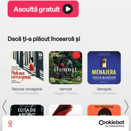
Ascultă gratuit
Dacă ți-a plăcut încearcă și
a...
Pădurea norvegiană
Hamnet
Menajera
I
Haruki Murakami
Maggie O'Farrell
Freida McFadden