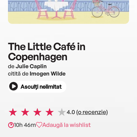
The Little Café in
Copenhagen
de
Julie Caplin
citită de
Imogen Wilde
Asculți nelimitat
4.0
(o recenzie)
10h 46m
Adaugă la wishlist