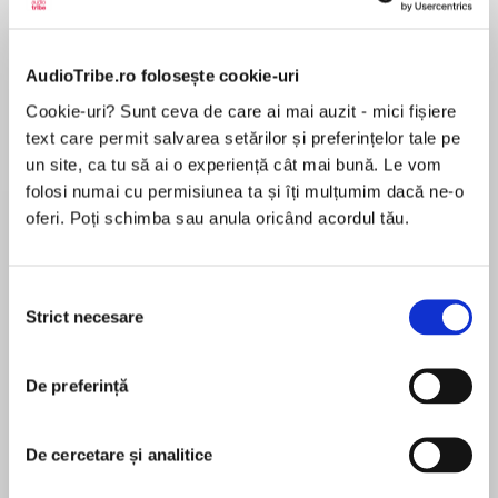
Elita de Argint (Elita
Diavolul se îmbracă de
Migdală
de...
la...
Dani Francis
Lauren Weisberger
Sohn Won-pyung
AudioTribe.ro folosește cookie-uri
Cookie-uri? Sunt ceva de care ai mai auzit - mici fișiere
text care permit salvarea setărilor și preferințelor tale pe
un site, ca tu să ai o experiență cât mai bună. Le vom
Despre
carte
folosi numai cu permisiunea ta și îți mulțumim dacă ne-o
oferi. Poți schimba sau anula oricând acordul tău.
*Short-listed for Best Contemporary Romance
at the Romantic Novelists’ Association
Romance of the Year Awards 2019*
Selecția
Strict necesare
consimțământului
MAI MULT
În acest moment nu există recenzii
De preferință
pentru această carte
Welcome to the little cafe in Copenhagen where
the smell of cinnamon fills the air, the hot
De cercetare și analitice
chocolate is as smooth as silk and romance is
just around the corner…