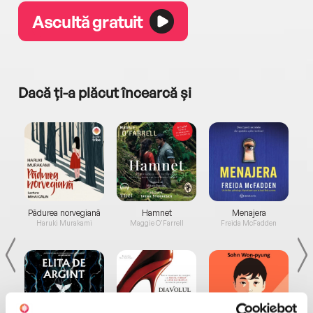
Ascultă gratuit
Dacă ți-a plăcut încearcă și
a...
Pădurea norvegiană
Hamnet
Menajera
I
Haruki Murakami
Maggie O'Farrell
Freida McFadden