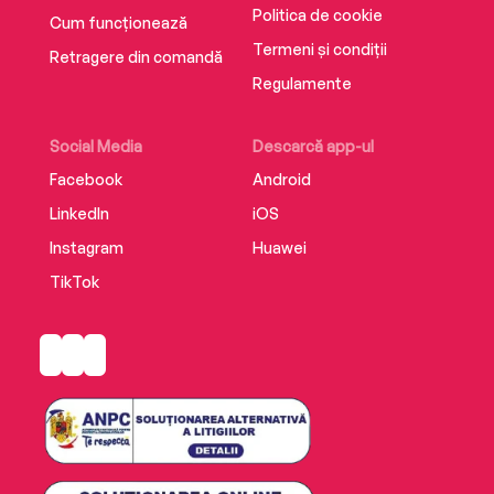
‘Sweet, funny and deliciously heart-warming’
Politica de cookie
Cum funcționează
Frankly, My Dear…
Termeni și condiții
Retragere din comandă
Regulamente
‘I've already read it again since I finished it… a
true sign of how much I enjoyed it’ Life Appears
Social Media
Descarcă app-ul
Facebook
Android
LinkedIn
iOS
Instagram
Huawei
TikTok