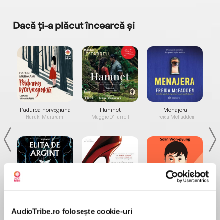
Dacă ți-a plăcut încearcă și
a...
Pădurea norvegiană
Hamnet
Menajera
I
Haruki Murakami
Maggie O'Farrell
Freida McFadden
Elita de Argint (Elita
Diavolul se îmbracă de
Migdală
de...
la...
Dani Francis
Lauren Weisberger
Sohn Won-pyung
AudioTribe.ro folosește cookie-uri