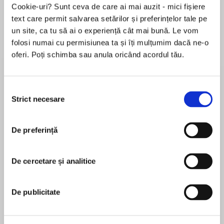
Cookie-uri? Sunt ceva de care ai mai auzit - mici fișiere
text care permit salvarea setărilor și preferințelor tale pe
un site, ca tu să ai o experiență cât mai bună. Le vom
Despre
carte
folosi numai cu permisiunea ta și îți mulțumim dacă ne-o
oferi. Poți schimba sau anula oricând acordul tău.
A gritty drama that will appeal to fans of The
Throwaway Children and authors Nadine
Dorries and Kitty Neale.
Selecția
Strict necesare
consimțământului
When little Terry and Nancy arrive at the door of
MAI MULT
St Saviour’s Children’s Home, they seem
De preferință
În acest moment nu există recenzii
shellshocked after being orphaned in the fire
pentru această carte
that killed their parents. Terry is terribly
damaged by his experiences, though the
De cercetare și analitice
Cathy Sharp
concerned staff, especially Angela Morton,
suspect that there is something more sinister
Cathy loves writing because it gives pleasure to
De publicitate
behind his disturbing behaviour.
others. She finds writing an extension of herself
and it gives her great satisfaction. Cathy says,
Angela shares her anxieties with Mark