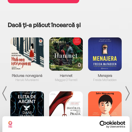
Dacă ți-a plăcut încearcă și
a...
Pădurea norvegiană
Hamnet
Menajera
I
Haruki Murakami
Maggie O'Farrell
Freida McFadden
Elita de Argint (Elita
Diavolul se îmbracă de
Migdală