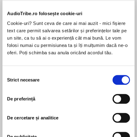
de...
la...
Dani Francis
Lauren Weisberger
Sohn Won-pyung
AudioTribe.ro folosește cookie-uri
Cookie-uri? Sunt ceva de care ai mai auzit - mici fișiere
text care permit salvarea setărilor și preferințelor tale pe
Despre
carte
un site, ca tu să ai o experiență cât mai bună. Le vom
folosi numai cu permisiunea ta și îți mulțumim dacă ne-o
The childhood of Chrestomanci. Everything in
oferi. Poți schimba sau anula oricând acordul tău.
this book happens at least twenty-five years
before the story told in Charmed Life…
Selecția
Discovering that he has nine lives and is
Strict necesare
consimțământului
MAI MULT
destined to be the next ‘Chrestomanci’ is not
În acest moment nu există recenzii
part of Christopher’s plans for the future: he’d
pentru această carte
much rather play cricket and wander around his
De preferință
secret dream worlds. But he soon finds that
destiny is difficult to avoid, and that having
De cercetare și analitice
more than the usual number of lives is pretty
Diana Wynne Jones
inconvenient – especially when you lose them
as easily as he does!
De publicitate