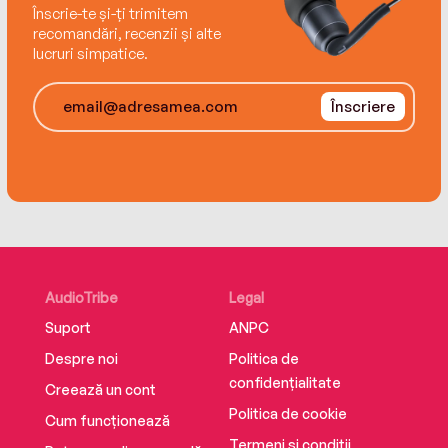
Înscrie-te și-ți trimitem
recomandări, recenzii și alte
lucruri simpatice.
Înscriere
AudioTribe
Legal
Suport
ANPC
Despre noi
Politica de
confidențialitate
Creează un cont
Politica de cookie
Cum funcționează
Termeni și condiții