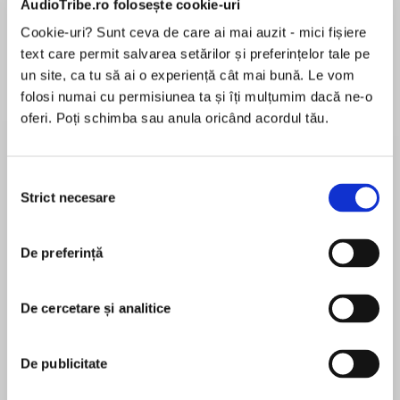
AudioTribe.ro folosește cookie-uri
Cookie-uri? Sunt ceva de care ai mai auzit - mici fișiere
text care permit salvarea setărilor și preferințelor tale pe
Despre
carte
un site, ca tu să ai o experiență cât mai bună. Le vom
folosi numai cu permisiunea ta și îți mulțumim dacă ne-o
The third book in the epic and bestselling series
oferi. Poți schimba sau anula oricând acordul tău.
that has gripped millions.
A hero will be forged from this broken land.
Selecția
Strict necesare
consimțământului
MAI MULT
As seen on Netflix and BBC around the world.
În acest moment nu există recenzii
De preferință
pentru această carte
The year is 878 and the Vikings have been
thrown out of Wessex. Uhtred, fresh from
De cercetare și analitice
fighting for Alfred in the battle to free Wessex,
Bernard Cornwell
travels north to seek revenge for his father's
De publicitate
death, killed in a bloody raid by Uhtred's old
Bernard Cornwell was born in London, raised in
enemy, renegade Danish lord, Kjartan.
Essex and worked for the BBC for eleven years