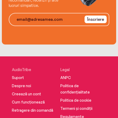
recomandări, recenzii și alte
lucruri simpatice.
Înscriere
AudioTribe
Legal
Suport
ANPC
Despre noi
Politica de
confidențialitate
Creează un cont
Politica de cookie
Cum funcționează
Termeni și condiții
Retragere din comandă
Regulamente