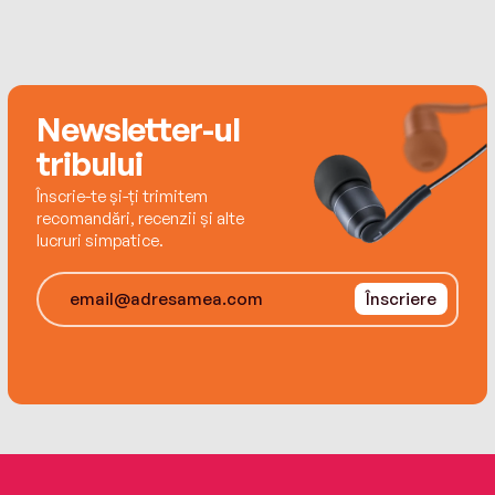
historian Caroline Parcewell spends her tenth
wedding anniversary alone, running from her
own demons. When she stumbles upon a clue
to the unsolved apothecary murders that
Newsletter-ul
haunted London two hundred years ago, her life
collides with the apothecary’s in a stunning
tribului
twist of fate—and not everyone will survive.
Înscrie-te și-ți trimitem
recomandări, recenzii și alte
With crackling suspense, unforgettable
lucruri simpatice.
characters and searing insight, The Lost
Apothecary is a subversive and intoxicating
Înscriere
debut novel of secrets, vengeance and the
remarkable ways women can save each other
despite the barrier of time.