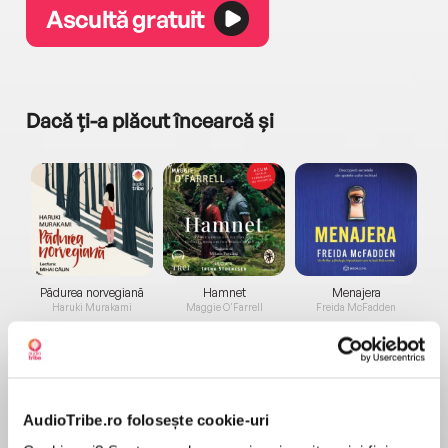
Ascultă gratuit
Dacă ți-a plăcut încearcă și
a...
Pădurea norvegiană
Hamnet
Menajera
I
Haruki Murakami
Maggie O'Farrell
Freida McFadden
AudioTribe.ro folosește cookie-uri