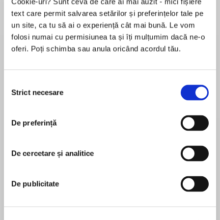
Cookie-uri? Sunt ceva de care ai mai auzit - mici fișiere
text care permit salvarea setărilor și preferințelor tale pe
Elita de Argint (Elita
Diavolul se îmbracă de
Migdală
de...
la...
Dani Francis
Lauren Weisberger
Sohn Won-pyung
un site, ca tu să ai o experiență cât mai bună. Le vom
folosi numai cu permisiunea ta și îți mulțumim dacă ne-o
oferi. Poți schimba sau anula oricând acordul tău.
Despre
carte
Selecția
Strict necesare
INSTANT NEW YORK TIMES BESTSELLER
consimțământului
Named Most Anticipated of 2021 byNewsweek,
De preferință
Good Housekeeping, Hello! magazine,
Oprah.com, Bustle, Popsugar, Betches, Sweet
MAI MULT
July, and GoodReads!
De cercetare și analitice
În acest moment nu există recenzii
pentru această carte
March 2021 Indie Next Pick and #1 LibraryReads
De publicitate
Pick
Sarah Penner
“A bold, edgy, accomplished debut!” —Kate
Sarah Penner is the New YorkTimes and