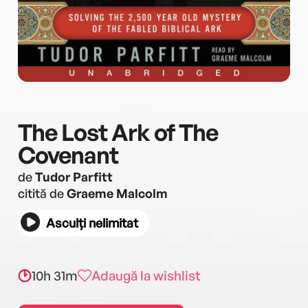
The Lost Ark of The
Covenant
de
Tudor Parfitt
citită de
Graeme Malcolm
Asculți nelimitat
10h 31m
Adaugă la wishlist