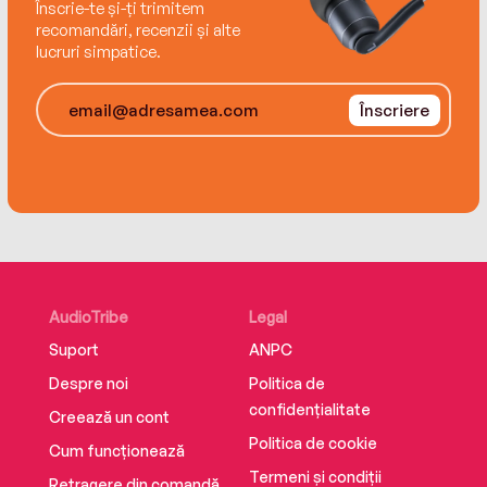
Înscrie-te și-ți trimitem
recomandări, recenzii și alte
lucruri simpatice.
Înscriere
AudioTribe
Legal
Suport
ANPC
Despre noi
Politica de
confidențialitate
Creează un cont
Politica de cookie
Cum funcționează
Termeni și condiții
Retragere din comandă