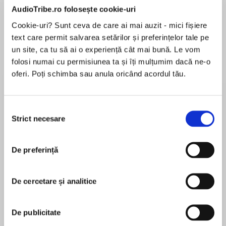
AudioTribe.ro folosește cookie-uri
Elita de Argint (Elita
Diavolul se îmbracă de
Migdală
de...
la...
Cookie-uri? Sunt ceva de care ai mai auzit - mici fișiere
Dani Francis
Lauren Weisberger
Sohn Won-pyung
text care permit salvarea setărilor și preferințelor tale pe
un site, ca tu să ai o experiență cât mai bună. Le vom
folosi numai cu permisiunea ta și îți mulțumim dacă ne-o
oferi. Poți schimba sau anula oricând acordul tău.
Despre
carte
The Lost Ark of the Covenant is the real-life
Selecția
account of Professor Tudor Parfitt's effort to
Strict necesare
consimțământului
recover the revered artifact that contained the
Ten Commandments sacred to Judaism,
Christianity, and Islam. This holy object
De preferință
MAI MULT
disappeared from the Temple in Jerusalem
În acest moment nu există recenzii
when the Babylonians invaded in 586 BCE and
De cercetare și analitice
pentru această carte
was lost—apparently forever.
Tudor Parfitt
With painstaking historical scholarship,
De publicitate
groundbreaking genetic science, and hair-
Tudor Parfitt's life's work has been tracking down