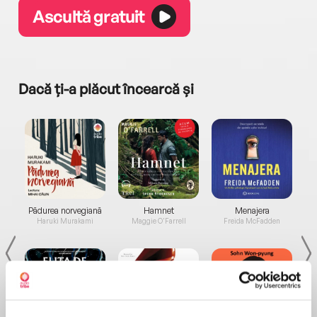
Ascultă gratuit
Dacă ți-a plăcut încearcă și
a...
Pădurea norvegiană
Hamnet
Menajera
I
Haruki Murakami
Maggie O'Farrell
Freida McFadden