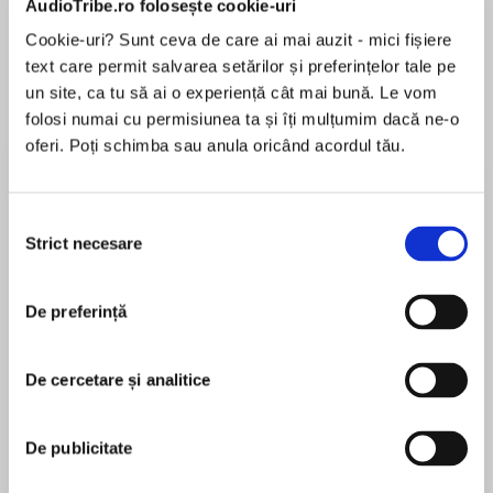
AudioTribe.ro folosește cookie-uri
Cookie-uri? Sunt ceva de care ai mai auzit - mici fișiere
text care permit salvarea setărilor și preferințelor tale pe
Despre
carte
un site, ca tu să ai o experiență cât mai bună. Le vom
folosi numai cu permisiunea ta și îți mulțumim dacă ne-o
The twenty-sixth book in the hugely popular
oferi. Poți schimba sau anula oricând acordul tău.
Peter Decker and Rina Lazarus series from New
York Times bestselling author Faye Kellerman
Selecția
Strict necesare
consimțământului
MAI MULT
În acest moment nu există recenzii
A disappearance…
De preferință
pentru această carte
When Bertram Lanz, a disabled man, goes
missing from a local diner, detective Peter
Decker is put on the case. He soon realizes
De cercetare și analitice
there is more to the disappearance than meets
Faye Kellerman
the eye when he discovers Lanz’s nurse is
De publicitate
missing too, and blood is found in her house.
Born in St. Louis, Faye Kellerman is one of the
most highly considered US crime authors. Her