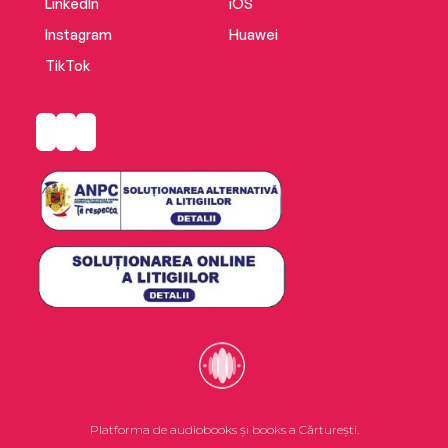
LinkedIn
iOS
Instagram
Huawei
TikTok
Platforma de audiobooks și books a Cărturești.