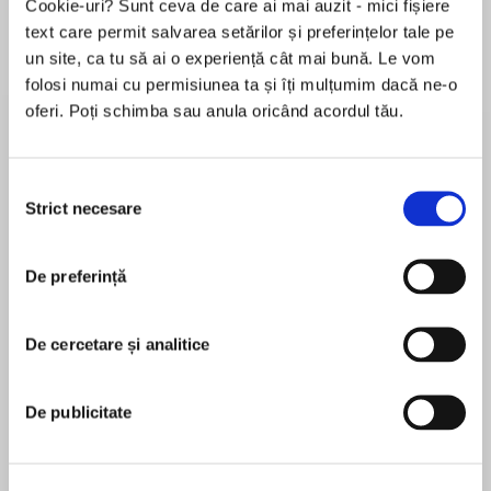
Cookie-uri? Sunt ceva de care ai mai auzit - mici fișiere
de...
la...
Dani Francis
Lauren Weisberger
Sohn Won-pyung
text care permit salvarea setărilor și preferințelor tale pe
un site, ca tu să ai o experiență cât mai bună. Le vom
folosi numai cu permisiunea ta și îți mulțumim dacă ne-o
oferi. Poți schimba sau anula oricând acordul tău.
Despre
carte
“Vendela Vida has written a riveting and
Selecția
suspenseful novel about an American woman’s
Strict necesare
consimțământului
voyage to self-discovery.”
—Joyce Carol Oates
De preferință
MAI MULT
În acest moment nu există recenzii
De cercetare și analitice
pentru această carte
“Stunning. A masterful meditation on grief and
love. The Lovers is a sensational novel from one
Vendela Vida
of our finest writers at the height of her craft.”
De publicitate
—Stephen Elliott, author of The Adderall Diaries