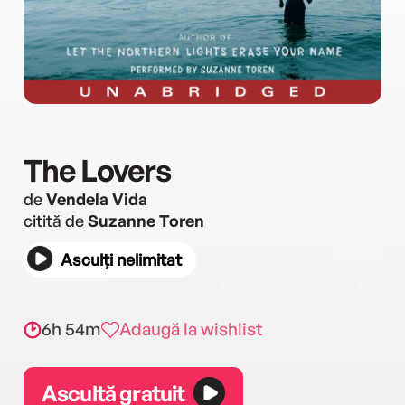
The Lovers
de
Vendela Vida
citită de
Suzanne Toren
Asculți nelimitat
6h 54m
Adaugă la wishlist
Ascultă gratuit