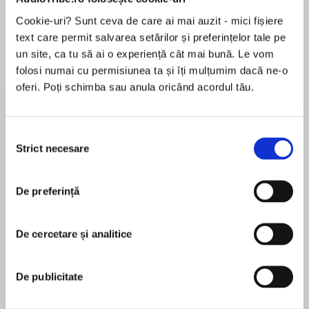
de...
la...
Dani Francis
Lauren Weisberger
Sohn Won-pyung
Cookie-uri? Sunt ceva de care ai mai auzit - mici fișiere
text care permit salvarea setărilor și preferințelor tale pe
un site, ca tu să ai o experiență cât mai bună. Le vom
folosi numai cu permisiunea ta și îți mulțumim dacă ne-o
Despre
carte
oferi. Poți schimba sau anula oricând acordul tău.
In this exhilarating conclusion to the critically
acclaimed Luck Uglies series, the final battle
Selecția
between the Luck Uglies and the treacherous
Strict necesare
consimțământului
Fork-Tongue Charmers comes to Rye
O’Chanter’s doorstep.
MAI MULT
De preferință
În acest moment nu există recenzii
Filled with adventure, humor, and a hint of
pentru această carte
magic, this middle grade fantasy series is an
De cercetare și analitice
irresistible cross between Chris Colfer’s Land of
Paul Durham
Stories series and Kelly Barnhill's The Girl Who
Drank the Moon.
De publicitate
Paul works as a lawyer and lives in New Hampshire
with his family and an enormous, bushy cat. He
When Rye finally travels back home to Village