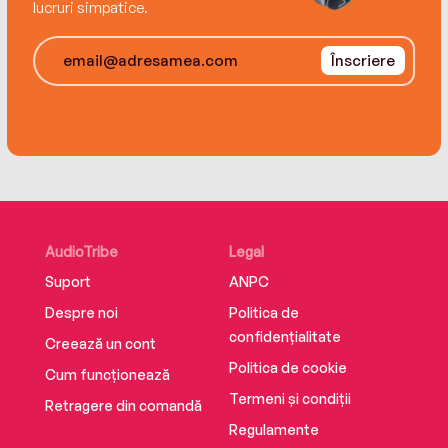
Fiction and a Sunshine State Young Readers
lucruri simpatice.
Award.
Înscriere
AudioTribe
Legal
Suport
ANPC
Despre noi
Politica de
confidențialitate
Creează un cont
Politica de cookie
Cum funcționează
Termeni și condiții
Retragere din comandă
Regulamente