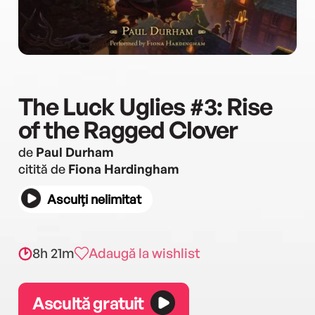
The Luck Uglies #3: Rise
of the Ragged Clover
de
Paul Durham
citită de
Fiona Hardingham
Asculți nelimitat
8h 21m
Adaugă la wishlist
Ascultă gratuit