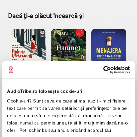
Dacă ți-a plăcut încearcă și
a...
Pădurea norvegiană
Hamnet
Menajera
I
Haruki Murakami
Maggie O'Farrell
Freida McFadden
AudioTribe.ro folosește cookie-uri
Cookie-uri? Sunt ceva de care ai mai auzit - mici fișiere
text care permit salvarea setărilor și preferințelor tale pe
un site, ca tu să ai o experiență cât mai bună. Le vom
folosi numai cu permisiunea ta și îți mulțumim dacă ne-o
Elita de Argint (Elita
Diavolul se îmbracă de
Migdală
de...
la...
Dani Francis
Lauren Weisberger
Sohn Won-pyung
oferi. Poți schimba sau anula oricând acordul tău.