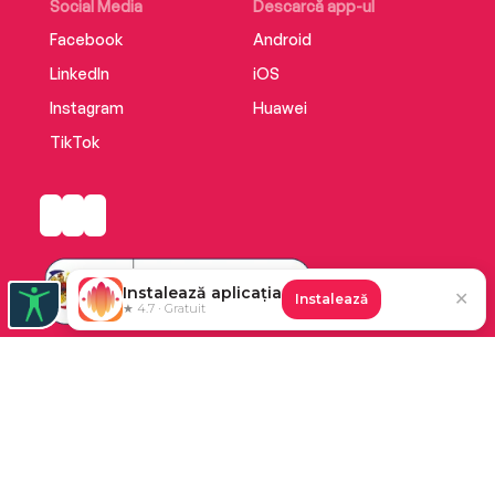
Social Media
Descarcă app-ul
Facebook
Android
LinkedIn
iOS
Instagram
Huawei
TikTok
Instalează aplicația
✕
Instalează
★ 4.7 · Gratuit