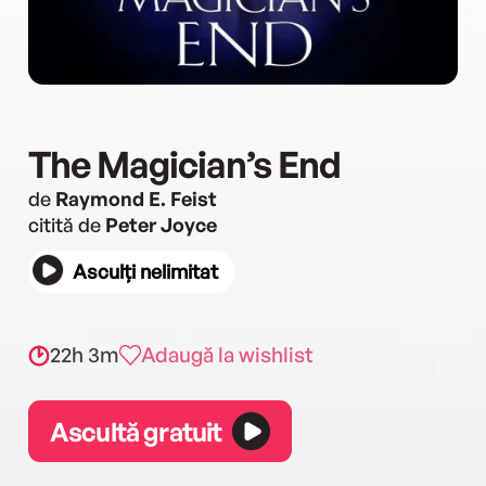
The Magician’s End
de
Raymond E. Feist
citită de
Peter Joyce
Asculți nelimitat
22h 3m
Adaugă la wishlist
Ascultă gratuit