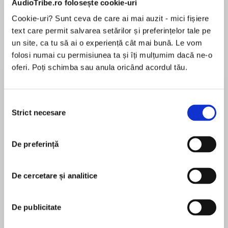
AudioTribe.ro folosește cookie-uri
Cookie-uri? Sunt ceva de care ai mai auzit - mici fișiere
text care permit salvarea setărilor și preferințelor tale pe
Despre
carte
un site, ca tu să ai o experiență cât mai bună. Le vom
folosi numai cu permisiunea ta și îți mulțumim dacă ne-o
Discover the fate of the original black Magician,
oferi. Poți schimba sau anula oricând acordul tău.
Pug, and his crew of agents who safeguard the
world of Trigia, as prophecy becomes truth in
the last book of the last ever Midkemian trilogy.
Selecția
Strict necesare
consimțământului
MAI MULT
THE FINAL VOLUME IN THE EPIC RIFTWAR
În acest moment nu există recenzii
CYCLE.
De preferință
pentru această carte
The dragons are calling…
De cercetare și analitice
Civil war is tearing apart the Kingdom of the
Raymond E. Feist
Isles, for the throne lies empty and rivals are
De publicitate
converging. Having spirited his beloved Princess
Raymond E. Feist was born and raised in Southern
Stephané safely out of Roldem, Hal – now Duke
California. He was educated at the University of