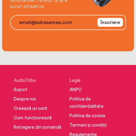
recomandări, recenzii și alte
lucruri simpatice.
Înscriere
AudioTribe
Legal
Suport
ANPC
Despre noi
Politica de
confidențialitate
Creează un cont
Politica de cookie
Cum funcționează
Termeni și condiții
Retragere din comandă
Regulamente