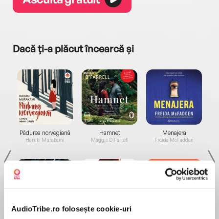
Dacă ți-a plăcut încearcă și
a...
Pădurea norvegiană
Hamnet
Menajera
I
Haruki Murakami
Maggie O'Farrell
Freida McFadden
AudioTribe.ro folosește cookie-uri