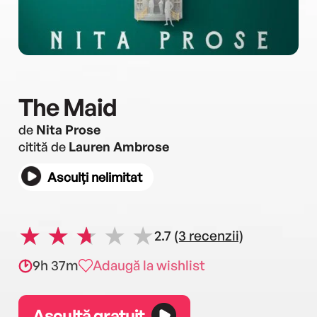
The Maid
de
Nita Prose
citită de
Lauren Ambrose
Asculți nelimitat
2.7
(3 recenzii)
9h 37m
Adaugă la wishlist
Ascultă gratuit