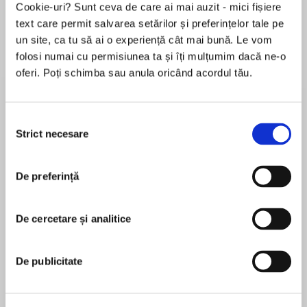
Elita de Argint (Elita
Diavolul se îmbracă de
Migdală
Cookie-uri? Sunt ceva de care ai mai auzit - mici fișiere
de...
la...
Dani Francis
Lauren Weisberger
Sohn Won-pyung
text care permit salvarea setărilor și preferințelor tale pe
un site, ca tu să ai o experiență cât mai bună. Le vom
folosi numai cu permisiunea ta și îți mulțumim dacă ne-o
oferi. Poți schimba sau anula oricând acordul tău.
Despre
carte
You don’t see her. But she sees you…
Selecția
Strict necesare
consimțământului
*THE NO.1 NEW YORK TIMES & SUNDAY TIMES
De preferință
TOP TEN BESTSELLER
MAI MULT
*WINNER OF THE GOODREADS CHOICE
În acest moment nu există recenzii
AWARD FOR BEST MYSTERY/THRILLER
De cercetare și analitice
pentru această carte
*WINNER OF THE NED KELLY AWARD FOR BEST
INTERNATIONAL CRIME FICTION
De publicitate
*A BBC RADIO 4 BOOK AT BEDTIME PICK
Nita Prose