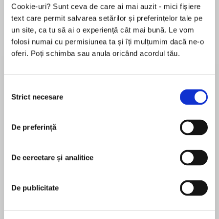
Cookie-uri? Sunt ceva de care ai mai auzit - mici fișiere
text care permit salvarea setărilor și preferințelor tale pe
un site, ca tu să ai o experiență cât mai bună. Le vom
Despre
carte
folosi numai cu permisiunea ta și îți mulțumim dacă ne-o
oferi. Poți schimba sau anula oricând acordul tău.
Rich Manning and Jamie Warren have always
been friends—and nothing but friends. However,
that changes when she asks him to father the
Selecția
child she so desperately wants. Rich agrees—if
Strict necesare
consimțământului
she'll marry him. Because he thinks their
MAI MULT
Marriage of Inconvenience could become a real
De preferință
În acest moment nu există recenzii
marriage instead.
pentru această carte
Paul Manning, a grieving widower with three
small children, turns to Leah Baker for help and
De cercetare și analitice
Debbie Macomber
comfort. When that comfort begins to grow into
something else, Paul discovers that he wants
Debbie Macomber is a #1 New York Times and
De publicitate
more than a Stand-In Wife.
USA TODAY bestselling author and a leading
voice in women’s fiction today. She is a multiple