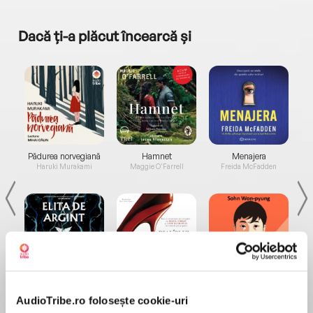
Dacă ți-a plăcut încearcă și
a...
Pădurea norvegiană
Hamnet
Menajera
I
Haruki Murakami
Maggie O'Farrell
Freida McFadden
Elita de Argint (Elita
Diavolul se îmbracă de
Migdală
de...
la...
Dani Francis
Lauren Weisberger
Sohn Won-pyung
AudioTribe.ro folosește cookie-uri