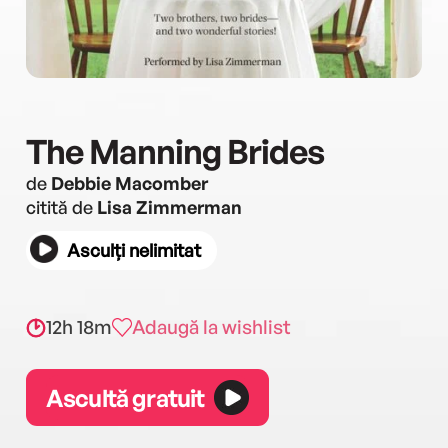
The Manning Brides
de
Debbie Macomber
citită de
Lisa Zimmerman
Asculți nelimitat
12h 18m
Adaugă la wishlist
Ascultă gratuit