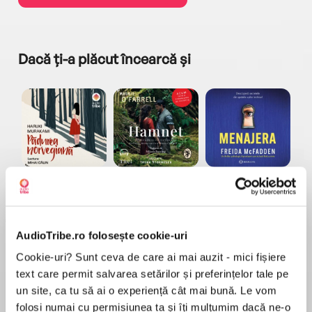
Dacă ți-a plăcut încearcă și
a...
Pădurea norvegiană
Hamnet
Menajera
I
Haruki Murakami
Maggie O'Farrell
Freida McFadden
AudioTribe.ro folosește cookie-uri
Cookie-uri? Sunt ceva de care ai mai auzit - mici fișiere
text care permit salvarea setărilor și preferințelor tale pe
un site, ca tu să ai o experiență cât mai bună. Le vom
folosi numai cu permisiunea ta și îți mulțumim dacă ne-o
Elita de Argint (Elita
Diavolul se îmbracă de
Migdală