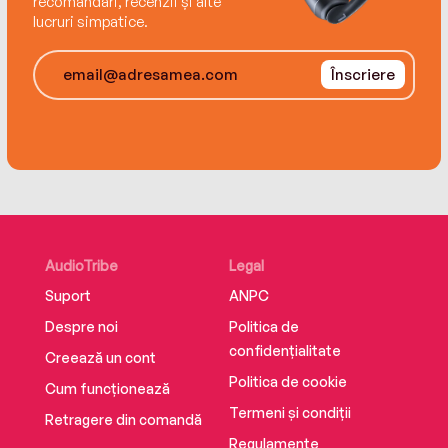
recomandări, recenzii și alte
lucruri simpatice.
Înscriere
AudioTribe
Legal
Suport
ANPC
Despre noi
Politica de
confidențialitate
Creează un cont
Politica de cookie
Cum funcționează
Termeni și condiții
Retragere din comandă
Regulamente