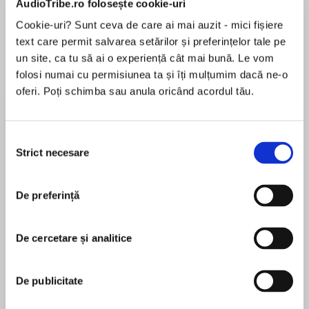
AudioTribe.ro folosește cookie-uri
Cookie-uri? Sunt ceva de care ai mai auzit - mici fișiere
text care permit salvarea setărilor și preferințelor tale pe
Despre
carte
un site, ca tu să ai o experiență cât mai bună. Le vom
folosi numai cu permisiunea ta și îți mulțumim dacă ne-o
** The #1 eBook bestseller! **
oferi. Poți schimba sau anula oricând acordul tău.
‘Utterly compelling!’ Lisa Hall, bestselling author
of Between You and Me ‘A good, old-fashioned
Selecția
page-turner, with a poisonous sting in the tail.’
Strict necesare
consimțământului
MAI MULT
Daily Mail
În acest moment nu există recenzii
De preferință
pentru această carte
She thought they had a perfect marriage….
When a plane crashes, Iris Griffiths watches the
De cercetare și analitice
news unfold with horror…and then relief. Her
Kimberly Belle
beloved husband Will had just flown out from
De publicitate
the same airport, but he was on a different
Kimberly Belle is the USA Today and
flight.
internationally bestselling author with over one