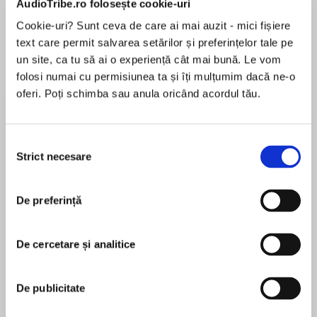
AudioTribe.ro folosește cookie-uri
Cookie-uri? Sunt ceva de care ai mai auzit - mici fișiere
text care permit salvarea setărilor și preferințelor tale pe
Despre
carte
un site, ca tu să ai o experiență cât mai bună. Le vom
folosi numai cu permisiunea ta și îți mulțumim dacă ne-o
The third volume in an extraordinary collection
oferi. Poți schimba sau anula oricând acordul tău.
published shortly after the author’s death.
There are 23 science fiction stories, ranging
from the very surprising heart-tugger "The Ugly
Selecția
Little Boy" to the overwhelming vision of
Strict necesare
consimțământului
MAI MULT
"Nightfall". In these stories, Asimov's vivid
În acest moment nu există recenzii
awareness of the potential of technology is
De preferință
pentru această carte
translated into human dilemmas.
De cercetare și analitice
The definitive collection of short fiction by Isaac
Isaac Asimov
Asimov, supreme master of the science fiction
De publicitate
genre continues with Volume Three of the
Isaac Asimov (1920-1992) este unul dintre „cei trei
Complete Stories. The Good Doctor was always
mari autori” ai literaturii SF, alături de Arthur C.