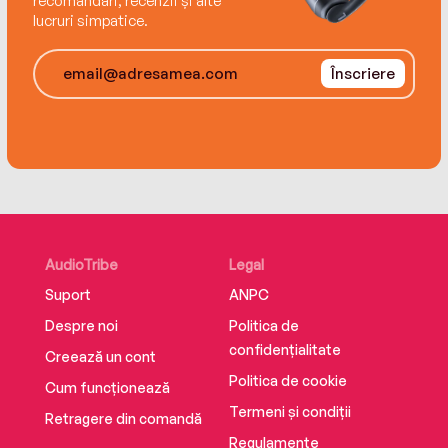
recomandări, recenzii și alte
lucruri simpatice.
Înscriere
AudioTribe
Legal
Suport
ANPC
Despre noi
Politica de
confidențialitate
Creează un cont
Politica de cookie
Cum funcționează
Termeni și condiții
Retragere din comandă
Regulamente