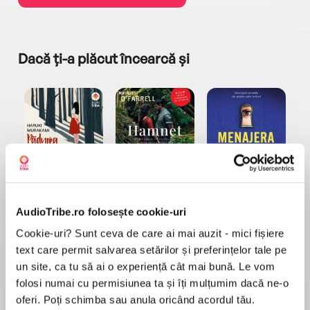
Dacă ți-a plăcut încearcă și
a...
Pădurea norvegiană
Hamnet
Menajera
I
Haruki Murakami
Maggie O'Farrell
Freida McFadden
AudioTribe.ro folosește cookie-uri
Cookie-uri? Sunt ceva de care ai mai auzit - mici fișiere
text care permit salvarea setărilor și preferințelor tale pe
un site, ca tu să ai o experiență cât mai bună. Le vom
folosi numai cu permisiunea ta și îți mulțumim dacă ne-o
oferi. Poți schimba sau anula oricând acordul tău.
Elita de Argint (Elita
Diavolul se îmbracă de
Migdală