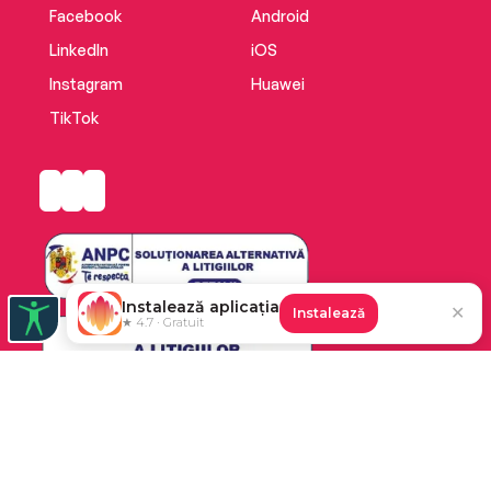
Facebook
Android
LinkedIn
iOS
Instagram
Huawei
TikTok
Instalează aplicația
✕
Instalează
★ 4.7 · Gratuit