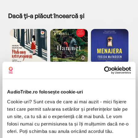
Dacă ți-a plăcut încearcă și
a...
Pădurea norvegiană
Hamnet
Menajera
I
Haruki Murakami
Maggie O'Farrell
Freida McFadden
AudioTribe.ro folosește cookie-uri
Cookie-uri? Sunt ceva de care ai mai auzit - mici fișiere
text care permit salvarea setărilor și preferințelor tale pe
un site, ca tu să ai o experiență cât mai bună. Le vom
folosi numai cu permisiunea ta și îți mulțumim dacă ne-o
Elita de Argint (Elita
Diavolul se îmbracă de
Migdală
de...
la...
Dani Francis
Lauren Weisberger
Sohn Won-pyung
oferi. Poți schimba sau anula oricând acordul tău.