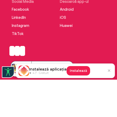
Social Media
Descarcă app-ul
Facebook
Android
LinkedIn
iOS
Instagram
Huawei
TikTok
Instalează aplicația
✕
Instalează
★ 4.7 · Gratuit