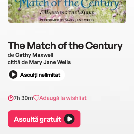
The Match of the Century
de
Cathy Maxwell
citită de
Mary Jane Wells
Asculți nelimitat
7h 30m
Adaugă la wishlist
Ascultă gratuit