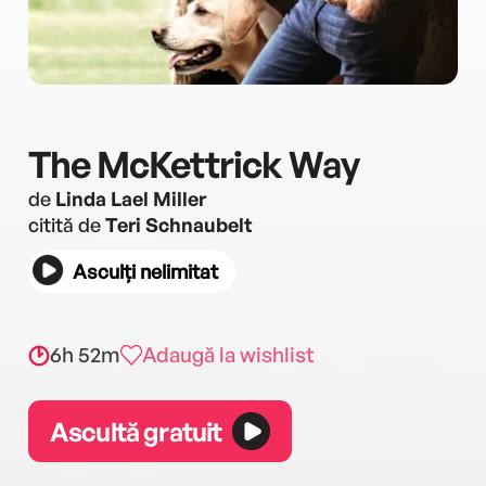
The McKettrick Way
de
Linda Lael Miller
citită de
Teri Schnaubelt
Asculți nelimitat
6h 52m
Adaugă la wishlist
Ascultă gratuit