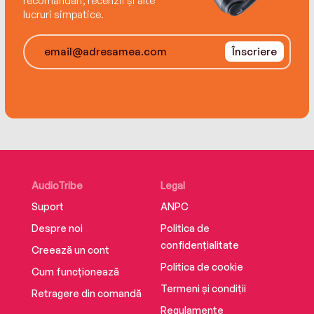
recomandări, recenzii și alte
lucruri simpatice.
Înscriere
AudioTribe
Legal
Suport
ANPC
Despre noi
Politica de
confidențialitate
Creează un cont
Politica de cookie
Cum funcționează
Termeni și condiții
Retragere din comandă
Regulamente