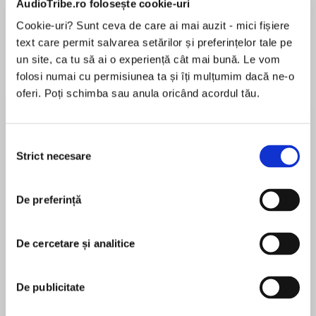
AudioTribe.ro folosește cookie-uri
Cookie-uri? Sunt ceva de care ai mai auzit - mici fișiere
text care permit salvarea setărilor și preferințelor tale pe
Despre
carte
un site, ca tu să ai o experiență cât mai bună. Le vom
folosi numai cu permisiunea ta și îți mulțumim dacă ne-o
She wanted his baby…and he wanted her. Don’t
oferi. Poți schimba sau anula oricând acordul tău.
miss this beloved classic from #1 New York
Times bestselling author Linda Lael Miller.
Selecția
Meg McKettrick longs for a baby—husband
Strict necesare
consimțământului
MAI MULT
optional. Perfect father material is gorgeous
În acest moment nu există recenzii
Brad O’Ballivan, old flame and new owner of his
De preferință
pentru această carte
family’s ranch in Stone Creek. But Meg—as
strong, proud and stubborn as her ancestors on
Indian Rock’s Triple M ranch—wants to do things
De cercetare și analitice
her way…the McKettrick way. And Brad feels
Linda Lael Miller
just as strongly about the O’Ballivan way…
De publicitate
Linda LaelMiller is a #1 New YorkTimes and USA
Love, marriage, babies and a lifetime to share—
TODAY bestselling author of morethan one