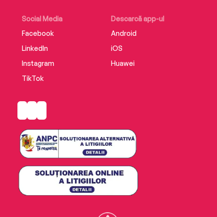
Social Media
Descarcă app-ul
Facebook
Android
Step inside the bookshop… Available to pre-
order now.
LinkedIn
iOS
Instagram
Huawei
TikTok