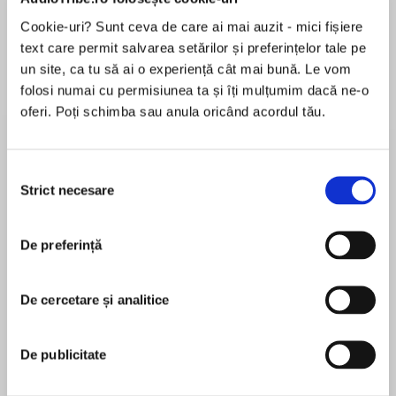
Cookie-uri? Sunt ceva de care ai mai auzit - mici fișiere
text care permit salvarea setărilor și preferințelor tale pe
un site, ca tu să ai o experiență cât mai bună. Le vom
Despre
carte
folosi numai cu permisiunea ta și îți mulțumim dacă ne-o
THE KOREAN SENSATION
oferi. Poți schimba sau anula oricând acordul tău.
Selecția
Strict necesare
consimțământului
MAI MULT
For lovers of The Midnight Library and Days at
În acest moment nu există recenzii
the Morisaki Bookshop, discover a spellbinding
De preferință
pentru această carte
novel about a mysterious bookshop that exists
outside of time and space, where the past is
only a page away…
De cercetare și analitice
Song Yu-jeong
De publicitate