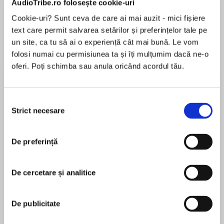
AudioTribe.ro folosește cookie-uri
Cookie-uri? Sunt ceva de care ai mai auzit - mici fișiere
text care permit salvarea setărilor și preferințelor tale pe
Despre
carte
un site, ca tu să ai o experiență cât mai bună. Le vom
folosi numai cu permisiunea ta și îți mulțumim dacă ne-o
New York Times bestselling author Linda
oferi. Poți schimba sau anula oricând acordul tău.
Goodnight welcomes you to Honey Ridge,
Tennessee, and a house that's rich with secrets
and brimming with sweet possibilities
Selecția
Strict necesare
consimțământului
MAI MULT
Memories of motherhood and marriage are
În acest moment nu există recenzii
fresh for Julia Presley—though tragedy took
De preferință
pentru această carte
away both years ago. Finding comfort in the
routine of running the Peach Orchard Inn, she
lets the historic, mysterious place fill the voids
De cercetare și analitice
of love and family. No more pleasure of a man's
Linda Goodnight
gentle kiss. No more joy in hearing a child call
De publicitate
her Mommy. Life is calm, unchanging…until a
New York Times bestseller Linda Goodnight fell in
stranger with a young boy and soul-deep
love with words as a young child when her mother