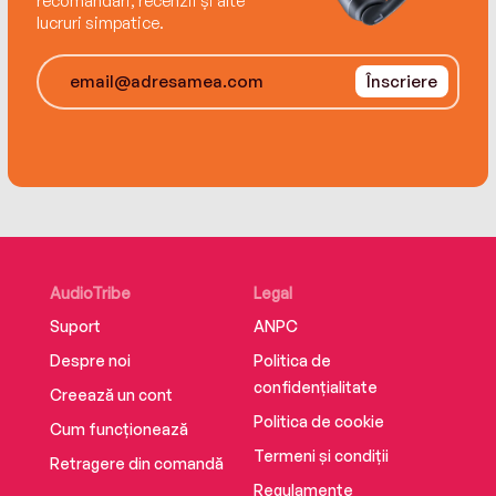
recomandări, recenzii și alte
lucruri simpatice.
Înscriere
AudioTribe
Legal
Suport
ANPC
Despre noi
Politica de
confidențialitate
Creează un cont
Politica de cookie
Cum funcționează
Termeni și condiții
Retragere din comandă
Regulamente