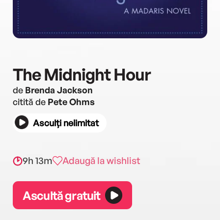
The Midnight Hour
de
Brenda Jackson
citită de
Pete Ohms
Asculți nelimitat
9h 13m
Adaugă la wishlist
Ascultă gratuit