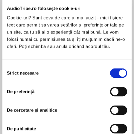
AudioTribe.ro folosește cookie-uri
Cookie-uri? Sunt ceva de care ai mai auzit - mici fișiere
Despre
carte
text care permit salvarea setărilor și preferințelor tale pe
un site, ca tu să ai o experiență cât mai bună. Le vom
Sexy, dangerous, unforgettable. . .the Madaris
folosi numai cu permisiunea ta și îți mulțumim dacă ne-o
family and their unlikely band of friends
oferi. Poți schimba sau anula oricând acordul tău.
captured readers' hearts and souls. Now, in The
Midnight Hour, bestselling author Brenda
Jackson brings us another breathtaking novel
Selecția
MAI MULT
featuring the Madaris family and friends.
Strict necesare
consimțământului
În acest moment nu există recenzii
pentru această carte
One, CIA agent Sir Drake Warren gave his heart
De preferință
to a woman---a fellow Marine whose death in an
Brenda Jackson
explosion left him aching for justice. Drake
vowed he would never love again. But his
De cercetare și analitice
Brenda Jackson is a New York Times bestselling
devotion to his former lover is tested when he
author of more than one hundred romance titles.
meets his mysterious new partner, Agent
Brenda lives in Jacksonville, Florida, and divides
De publicitate
Victoria Green. With golden-brown eyes and