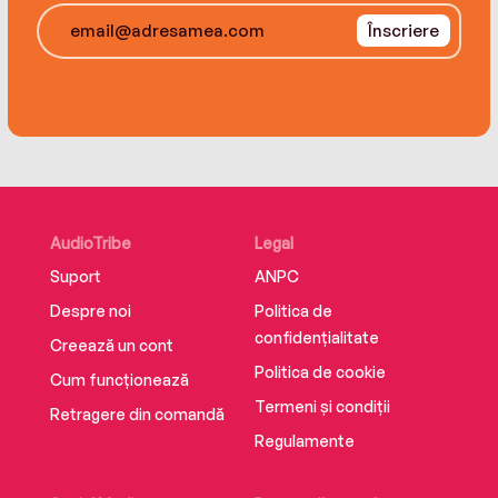
does, will Victoria lose him forever?
Înscriere
AudioTribe
Legal
Suport
ANPC
Despre noi
Politica de
confidențialitate
Creează un cont
Politica de cookie
Cum funcționează
Termeni și condiții
Retragere din comandă
Regulamente