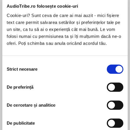
de...
la...
Dani Francis
Lauren Weisberger
Sohn Won-pyung
AudioTribe.ro folosește cookie-uri
Cookie-uri? Sunt ceva de care ai mai auzit - mici fișiere
text care permit salvarea setărilor și preferințelor tale pe
un site, ca tu să ai o experiență cât mai bună. Le vom
Despre
carte
folosi numai cu permisiunea ta și îți mulțumim dacă ne-o
oferi. Poți schimba sau anula oricând acordul tău.
(Women of War Book 1)
#1 New York Times bestselling author Susan
Selecția
Wiggs transports readers to the lush French
Strict necesare
consimțământului
countryside of Normandy in a tale of love, family
MAI MULT
honor and true knights in shining armor…
În acest moment nu există recenzii
De preferință
pentru această carte
Rand Fitzmarc has fought his way to
prominence under the banner of King Henry V.
De cercetare și analitice
At long last, his loyalty to the English crown will
be rewarded with a title and land…in Normandy,
Susan Wiggs
France's richest prize. Now the freshly knighted
De publicitate
nobleman will have to battle once more for the