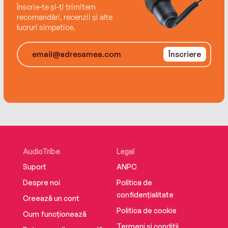
Înscrie-te și-ți trimitem
recomandări, recenzii și alte
lucruri simpatice.
Înscriere
AudioTribe
Legal
Suport
ANPC
Despre noi
Politica de
confidențialitate
Creează un cont
Politica de cookie
Cum funcționează
Termeni și condiții