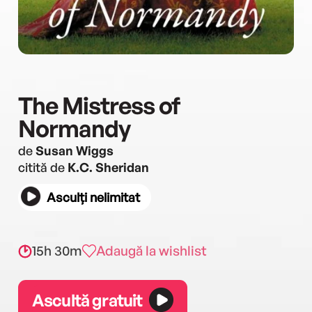
The Mistress of
Normandy
de
Susan Wiggs
citită de
K.C. Sheridan
Asculți nelimitat
15h 30m
Adaugă la wishlist
Ascultă gratuit