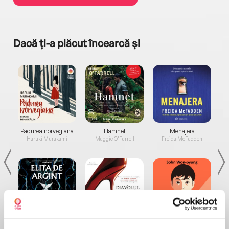
Dacă ți-a plăcut încearcă și
a...
Pădurea norvegiană
Hamnet
Menajera
I
Haruki Murakami
Maggie O'Farrell
Freida McFadden
Elita de Argint (Elita
Diavolul se îmbracă de
Migdală