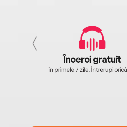
cu tine
Încerci gratuit
oriunde ești.
în primele 7 zile. Întrerupi oric