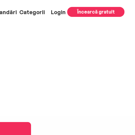
andări
Categorii
Login
Încearcă gratuit