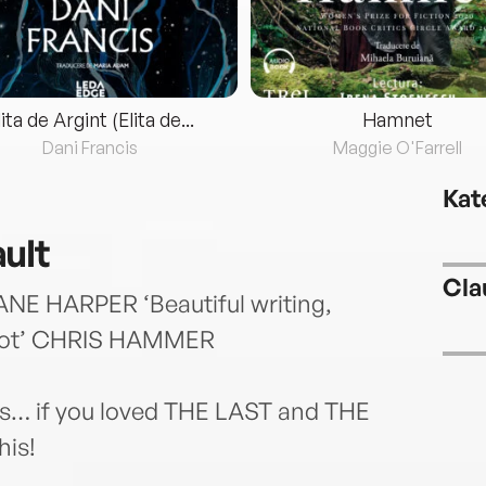
lita de Argint (Elita de...
Hamnet
Dani Francis
Maggie O'Farrell
Kat
ult
Cla
JANE HARPER ‘Beautiful writing,
plot’ CHRIS HAMMER
its… if you loved THE LAST and THE
his!