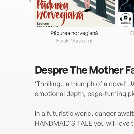
eria...
Pădurea norvegiană
E
ris
Haruki Murakami
Despre
The Mother Fa
‘Thrilling…a triumph of a novel’ 
emotional depth, page-turning 
In a futuristic world, danger awa
HANDMAID’S TALE you will love t