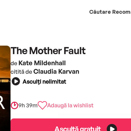
Căutare
Recom
The Mother Fault
Kate Mildenhall
de
Claudia Karvan
citită de
Asculți nelimitat
9h 39m
Adaugă la wishlist
Ascultă gratuit