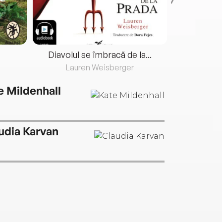
Diavolul se îmbracă de la...
Lauren Weisberger
Fre
e Mildenhall
udia Karvan