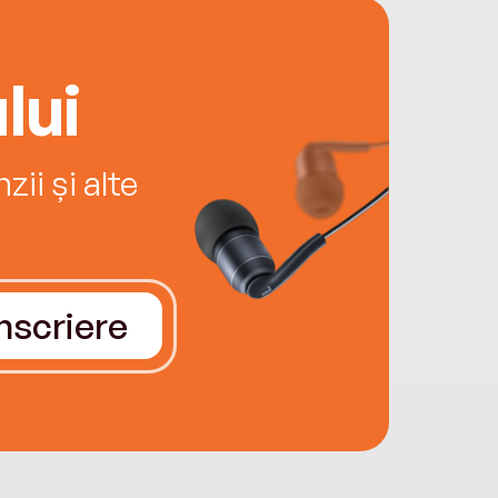
lui
ii și alte
Înscriere