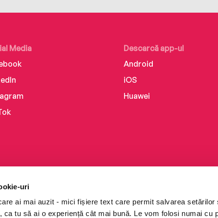
ial Media
Descarcă app-ul
ebook
Android
kedIn
iOS
tagram
Huawei
Tok
ookie-uri
re ai mai auzit - mici fișiere text care permit salvarea setărilor 
te, ca tu să ai o experiență cât mai bună. Le vom folosi numai cu