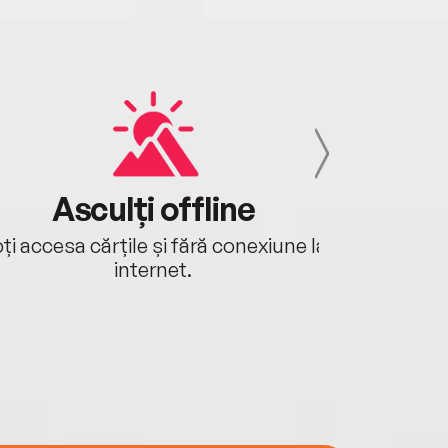
Asculți offline
Aj
ți accesa cărțile și fără conexiune la
Ascultă a
internet.