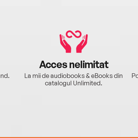
Acces nelimitat
ând.
La mii de audiobooks & eBooks din
Po
catalogul Unlimited.