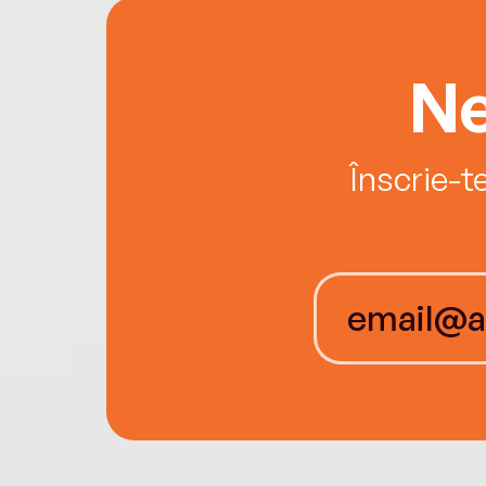
Ne
Înscrie-t