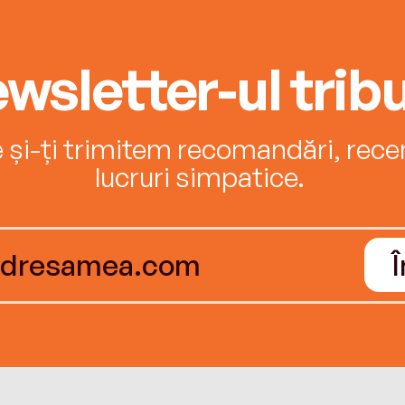
wsletter-ul tribu
e și-ți trimitem recomandări, recenz
lucruri simpatice.