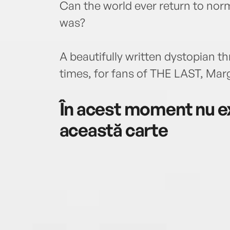
Can the world ever return to norma
was?
A beautifully written dystopian thri
times, for fans of THE LAST, Mar
În acest moment nu ex
această carte