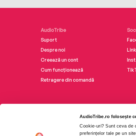
AudioTribe
Soc
Suport
Fac
Despre noi
Lin
Creează un cont
Ins
Cum funcționează
Tik
Retragere din comandă
AudioTribe.ro folosește c
Cookie-uri? Sunt ceva de ca
preferințelor tale pe un si