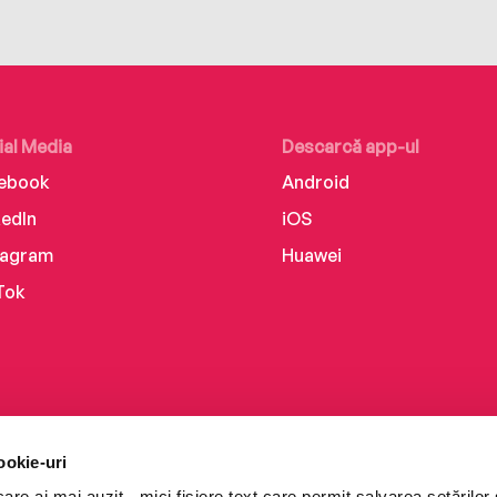
ial Media
Descarcă app-ul
ebook
Android
kedIn
iOS
tagram
Huawei
Tok
ookie-uri
re ai mai auzit - mici fișiere text care permit salvarea setărilor 