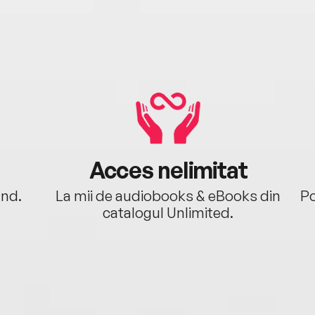
Acces nelimitat
ând.
La mii de audiobooks & eBooks din
Po
catalogul Unlimited.