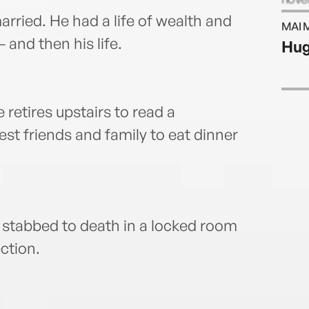
six n
rried. He had a life of wealth and
MAI 
West
– and then his life.
Hug
 retires upstairs to read a
sest friends and family to eat dinner
d stabbed to death in a locked room
ction.