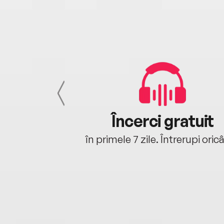
cu tine
Încerci gratuit
oriunde ești.
în primele 7 zile. Întrerupi oric