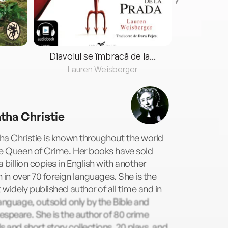
Diavolul se îmbracă de la...
Lauren Weisberger
Fre
tha Christie
a Christie is known throughout the world
he Queen of Crime. Her books have sold
a billion copies in English with another
on in over 70 foreign languages. She is the
widely published author of all time and in
anguage, outsold only by the Bible and
speare. She is the author of 80 crime
s and short story collections, 20 plays, and