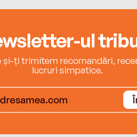
wsletter-ul tribu
e și-ți trimitem recomandări, recenz
lucruri simpatice.