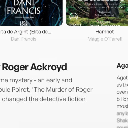
lita de Argint (Elita de...
Hamnet
Dani Francis
Maggie O'Farrell
f Roger Ackroyd
Aga
Agath
ime mystery - an early and
as t
ercule Poirot, ‘The Murder of Roger
over 
, changed the detective fiction
billi
most 
any l
Shake
novel