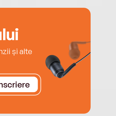
lui
ii și alte
Înscriere