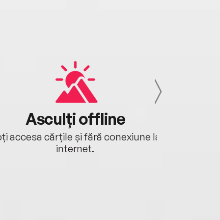
Asculți offline
Aj
ți accesa cărțile și fără conexiune la
Ascultă a
internet.