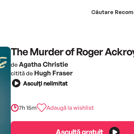
Căutare
Recom
The Murder of Roger Ackro
Agatha Christie
de
Hugh Fraser
citită de
Asculți nelimitat
7h 15m
Adaugă la wishlist
Ascultă gratuit