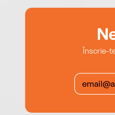
Ne
Înscrie-t