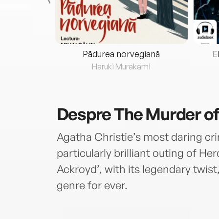
eria...
Pădurea norvegiană
E
ris
Haruki Murakami
Despre
The Murder o
Agatha Christie’s most daring cr
particularly brilliant outing of H
Ackroyd’, with its legendary twist
genre for ever.