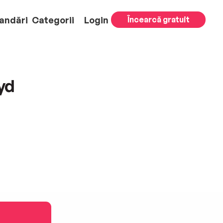
andări
Categorii
Login
Încearcă gratuit
yd