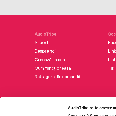
AudioTribe
Soc
Suport
Fac
Despre noi
Lin
Creează un cont
Ins
Cum funcționează
Tik
Retragere din comandă
AudioTribe.ro folosește c
Cookie-uri? Sunt ceva de ca