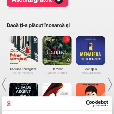
Dacă ți-a plăcut încearcă și
a...
Pădurea norvegiană
Hamnet
Menajera
I
Haruki Murakami
Maggie O'Farrell
Freida McFadden