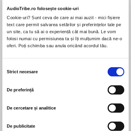
Elita de Argint (Elita
Diavolul se îmbracă de
Migdală
de...
la...
Dani Francis
Lauren Weisberger
Sohn Won-pyung
AudioTribe.ro folosește cookie-uri
Cookie-uri? Sunt ceva de care ai mai auzit - mici fișiere
text care permit salvarea setărilor și preferințelor tale pe
un site, ca tu să ai o experiență cât mai bună. Le vom
Despre
carte
folosi numai cu permisiunea ta și îți mulțumim dacă ne-o
oferi. Poți schimba sau anula oricând acordul tău.
An urgent cry for help brings Poirot to France…
Selecția
An urgent cry for help brings Poirot to France.
Strict necesare
consimțământului
But he arrives too late to save his client, whose
MAI MULT
brutally stabbed body now lies face downwards
De preferință
În acest moment nu există recenzii
in a shallow grave on a golf course.
pentru această carte
De cercetare și analitice
But why is the dead man wearing his son’s
overcoat? And who was the impassioned love-
Agatha Christie
De publicitate
letter in the pocket for? Before Poirot can