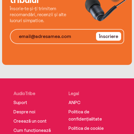
Înscrie-te și-ți trimitem
recomandări, recenzii și alte
lucruri simpatice.
Înscriere
AudioTribe
Legal
Suport
ANPC
Despre noi
Politica de
confidențialitate
Creează un cont
Politica de cookie
Cum funcționează