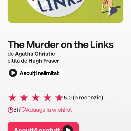
The Murder on the Links
de
Agatha Christie
citită de
Hugh Fraser
Asculți nelimitat
5.0
(o recenzie)
6h
Adaugă la wishlist
Ascultă gratuit