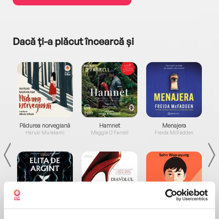
Dacă ți-a plăcut încearcă și
a...
Pădurea norvegiană
Hamnet
Menajera
I
Haruki Murakami
Maggie O'Farrell
Freida McFadden
Elita de Argint (Elita
Diavolul se îmbracă de
Migdală