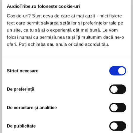
de...
la...
Dani Francis
Lauren Weisberger
Sohn Won-pyung
AudioTribe.ro folosește cookie-uri
Cookie-uri? Sunt ceva de care ai mai auzit - mici fișiere
text care permit salvarea setărilor și preferințelor tale pe
un site, ca tu să ai o experiență cât mai bună. Le vom
Despre
carte
folosi numai cu permisiunea ta și îți mulțumim dacă ne-o
oferi. Poți schimba sau anula oricând acordul tău.
Escape into this hugely enjoyable, big-hearted
and beautifully written novel, set in Vallerosa, a
European country you’ve never heard of before.
Selecția
Strict necesare
consimțământului
FIND YOURSELF IN VALLEROSA, A PLACE LOST
MAI MULT
IN TIME
În acest moment nu există recenzii
De preferință
pentru această carte
Vallerosa is every tourist’s dream – a tiny,
picturesque country surrounded by lush valleys
De cercetare și analitice
and verdant mountains; a place sheltered from
modern life and the rampant march of
Seni Glaister
capitalism. But in isolation, the locals have
De publicitate
grown cranky, unfulfilled and disaffected. In the