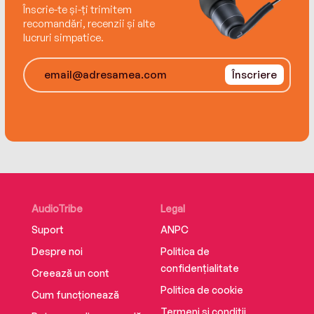
Înscrie-te și-ți trimitem
recomandări, recenzii și alte
lucruri simpatice.
Înscriere
AudioTribe
Legal
Suport
ANPC
Despre noi
Politica de
confidențialitate
Creează un cont
Politica de cookie
Cum funcționează
Termeni și condiții