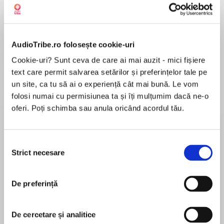
Elita de Argint (Elita
Diavolul se îmbracă de
Migdală
de...
la...
Dani Francis
Lauren Weisberger
Sohn Won-pyung
AudioTribe.ro folosește cookie-uri
Cookie-uri? Sunt ceva de care ai mai auzit - mici fișiere
text care permit salvarea setărilor și preferințelor tale pe
Despre
carte
un site, ca tu să ai o experiență cât mai bună. Le vom
folosi numai cu permisiunea ta și îți mulțumim dacă ne-o
The Mystery of the Blue Train
oferi. Poți schimba sau anula oricând acordul tău.
In this official authorized edition featuring
exclusive content from the Queen of Mystery,
Selecția
robbery and brutal murder aboard a luxury
Strict necesare
consimțământului
MAI MULT
transport ensnares the ever-attentive Hercule
În acest moment nu există recenzii
Poirot.
De preferință
pentru această carte
When the luxurious Blue Train arrives at Nice, a
guard attempts to wake serene Ruth Kettering
De cercetare și analitice
from her slumbers. But she will never wake