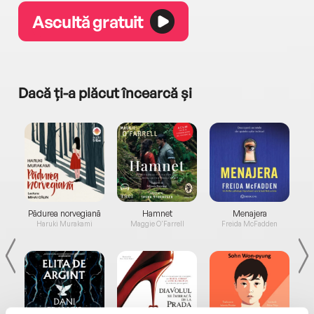
Ascultă gratuit
Dacă ți-a plăcut încearcă și
a...
Pădurea norvegiană
Hamnet
Menajera
I
Haruki Murakami
Maggie O'Farrell
Freida McFadden