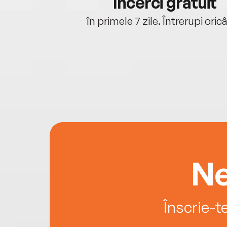
cu tine
Încerci gratuit
oriunde ești.
în primele 7 zile. Întrerupi oric
Ne
Înscrie-t