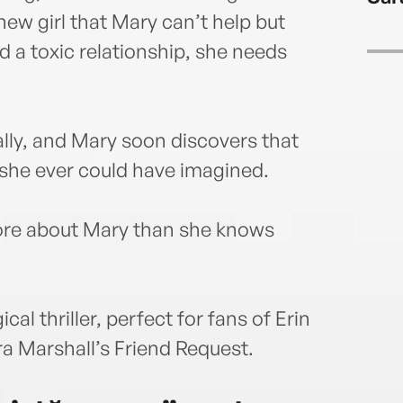
ew girl that Mary can’t help but
d a toxic relationship, she needs
lly, and Mary soon discovers that
he ever could have imagined.
ore about Mary than she knows
al thriller, perfect for fans of Erin
ra Marshall’s Friend Request.