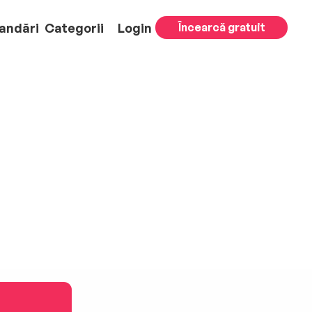
andări
Categorii
Login
Încearcă gratuit