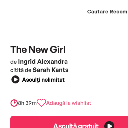
Căutare
Recom
The New Girl
Ingrid Alexandra
de
Sarah Kants
citită de
Asculți nelimitat
8h 39m
Adaugă la wishlist
Ascultă gratuit