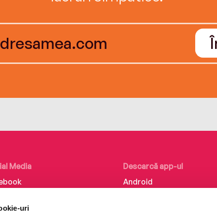
ial Media
Descarcă app-ul
ebook
Android
kedIn
iOS
ookie-uri
tagram
Huawei