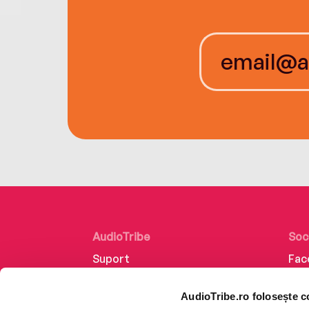
AudioTribe
Soc
Suport
Fac
Despre noi
Lin
AudioTribe.ro folosește c
Creează un cont
Ins