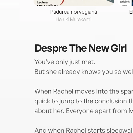
eria...
Pădurea norvegiană
E
ris
Haruki Murakami
Despre
The New Girl
You’ve only just met.
But she already knows you so wel
When Rachel moves into the spare
quick to jump to the conclusion 
about her. Everyone apart from M
And when Rachel starts sleepwalk