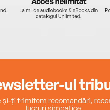
Acces nelimitat
ând.
La mii de audiobooks & eBooks din
Po
catalogul Unlimited.
wsletter-ul tribu
e și-ți trimitem recomandări, recenz
lucruri simpatice.