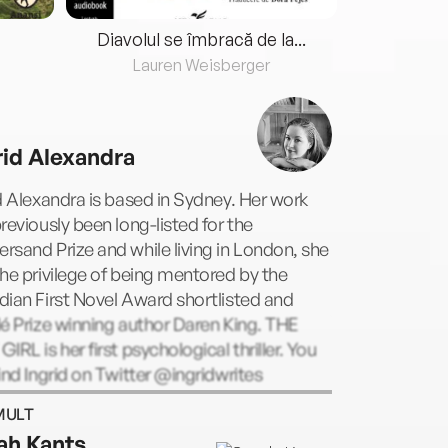
Diavolul se îmbracă de la...
Lauren Weisberger
Fre
rid Alexandra
d Alexandra is based in Sydney. Her work
reviously been long-listed for the
sand Prize and while living in London, she
he privilege of being mentored by the
ian First Novel Award shortlisted and
é Prize winning author Daren King. THE
IRL is her first psychological thriller. You
ind Ingrid on Twitter @ingridwrites
MULT
ah Kants