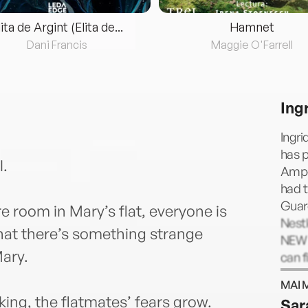
lita de Argint (Elita de...
Hamnet
Dani Francis
Maggie O'Farrell
Ing
Ingri
has p
l.
Amper
had t
Guard
 room in Mary’s flat, everyone is
Nestl
that there’s something strange
NEW G
ary.
can f
MAI 
ing, the flatmates’ fears grow.
Sar