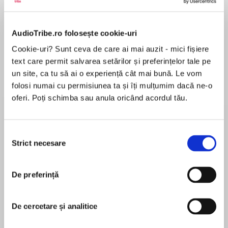
de...
la...
Dani Francis
Lauren Weisberger
Sohn Won-pyung
AudioTribe.ro folosește cookie-uri
Cookie-uri? Sunt ceva de care ai mai auzit - mici fișiere
Despre
carte
text care permit salvarea setărilor și preferințelor tale pe
un site, ca tu să ai o experiență cât mai bună. Le vom
‘The desert hides dark secrets…’
folosi numai cu permisiunea ta și îți mulțumim dacă ne-o
oferi. Poți schimba sau anula oricând acordul tău.
Selecția
MAI MULT
MARRAKECH 1966
Strict necesare
consimțământului
În acest moment nu există recenzii
pentru această carte
De preferință
Vicky Baudin steps onto a train winding through
Morocco, looking for the grandmother she has
De cercetare și analitice
Dinah Jefferies
never met.