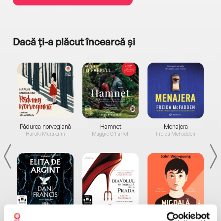
Dacă ți-a plăcut încearcă și
a...
Pădurea norvegiană
Hamnet
Menajera
I
Haruki Murakami
Maggie O'Farrell
Freida McFadden
Elita de Argint (Elita
Diavolul se îmbracă de
Migdală