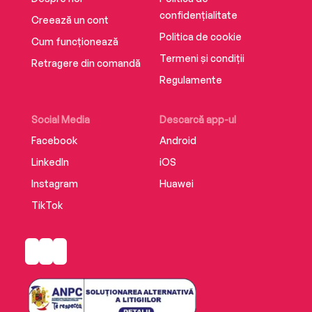
‘Political tensions, murders and love, this book
confidențialitate
Creează un cont
has them all….’ ⭐⭐⭐⭐⭐
Politica de cookie
Cum funcționează
Termeni și condiții
Retragere din comandă
Regulamente
‘Full of twists and turns’ ⭐⭐⭐⭐⭐
Social Media
Descarcă app-ul
‘A historical novel, this is also a suspenseful
Facebook
Android
thriller' ⭐⭐⭐⭐⭐
LinkedIn
iOS
Instagram
Huawei
TikTok
‘Atmospheric, drew me into the souks of
Marrakech’ ⭐⭐⭐⭐⭐
‘This is a story of family, friendships, love and
war’ ⭐⭐⭐⭐⭐