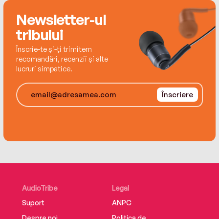
Newsletter-ul
‘Epic storytelling’ ⭐⭐⭐⭐⭐
tribului
Înscrie-te și-ți trimitem
recomandări, recenzii și alte
‘Utterly spellbinding’ ⭐⭐⭐⭐⭐
lucruri simpatice.
Înscriere
‘A book to lose yourself in’ ⭐⭐⭐⭐⭐
‘Fabulous, heart-stopping read, absolutely
unputdownable in places’ ⭐⭐⭐⭐⭐
AudioTribe
Legal
‘Full of mystery and drama’ ⭐⭐⭐⭐⭐
Suport
ANPC
Despre noi
Politica de