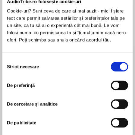
AudioTribe.ro folosește cookie-uri
Cookie-uri? Sunt ceva de care ai mai auzit - mici fișiere
text care permit salvarea setărilor și preferințelor tale pe
Despre
carte
un site, ca tu să ai o experiență cât mai bună. Le vom
folosi numai cu permisiunea ta și îți mulțumim dacă ne-o
Twenty-three of the finest science fiction short
oferi. Poți schimba sau anula oricând acordul tău.
stories from one of the genre’s greatest writers,
Isaac Asimov.
Selecția
Strict necesare
consimțământului
MAI MULT
În acest moment nu există recenzii
De preferință
pentru această carte
The definitive collection of short fiction by Isaac
Asimov, supreme master of the science fiction
De cercetare și analitice
genre continues with Volume Two of the
Isaac Asimov
Complete Stories. The Good Doctor was always
De publicitate
ahead of his time and his work stands today as
Isaac Asimov (1920-1992) este unul dintre „cei trei
the clearest expression of our collective hopes
mari autori” ai literaturii SF, alături de Arthur C.