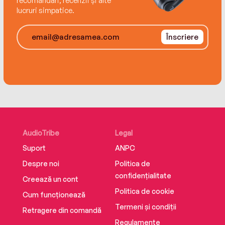
recomandări, recenzii și alte
lucruri simpatice.
Înscriere
AudioTribe
Legal
Suport
ANPC
Despre noi
Politica de
confidențialitate
Creează un cont
Politica de cookie
Cum funcționează
Termeni și condiții
Retragere din comandă
Regulamente