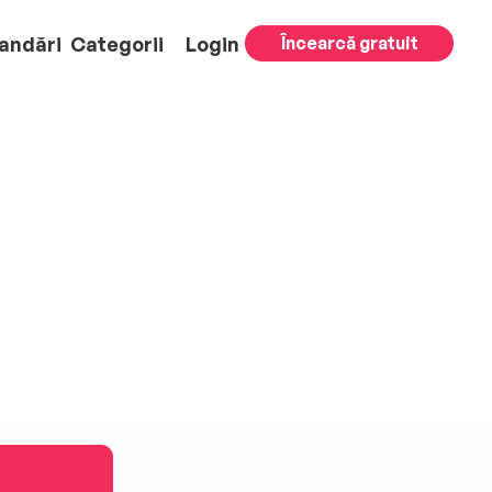
andări
Categorii
Login
Încearcă gratuit