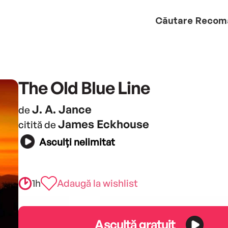
Căutare
Recom
The Old Blue Line
J. A. Jance
de
James Eckhouse
citită de
Asculți nelimitat
1h
Adaugă la wishlist
Ascultă gratuit