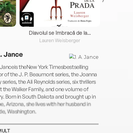
Diavolul se îmbracă de la...
Lauren Weisberger
Fre
A. Jance
 Janceis theNew York Timesbestselling
r of the J. P. Beaumont series, the Joanna
 series, the Ali Reynolds series, six thrillers
 the Walker Family, and one volume of
y. Born in South Dakota and brought up in
e, Arizona, she lives with her husband in
tle, Washington.
MULT