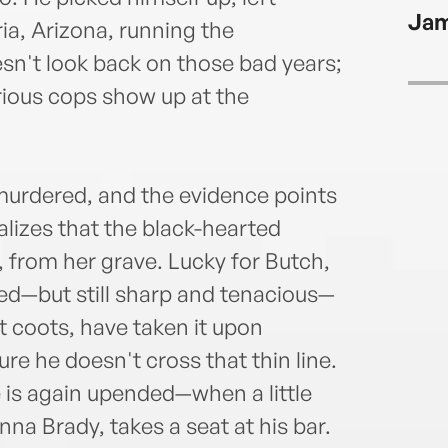
Jam
ia, Arizona, running the
sn't look back on those bad years;
urious cops show up at the
 murdered, and the evidence points
alizes that the black-hearted
 from her grave. Lucky for Butch,
ired—but still sharp and tenacious—
 coots, have taken it upon
re he doesn't cross that thin line.
fe is again upended—when a little
anna Brady, takes a seat at his bar.