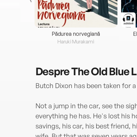
eria...
Pădurea norvegiană
E
ris
Haruki Murakami
Despre
The Old Blue L
Butch Dixon has been taken for a
Not a jump in the car, see the sig
everything he has. He's lost his h
savings, his car, his best friend, h
wife. But that was seven years ag