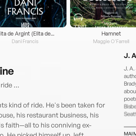
lita de Argint (Elita de...
Hamnet
Dani Francis
Maggie O'Farrell
J. 
ine
J. A.
autho
Brady
 ride …
about
poetr
hts kind of ride. He's been taken for
Bisbe
Seat
ouse, his restaurant business, his
is faith—all to his conniving ex-
MAI 
o. He picked himself up, left