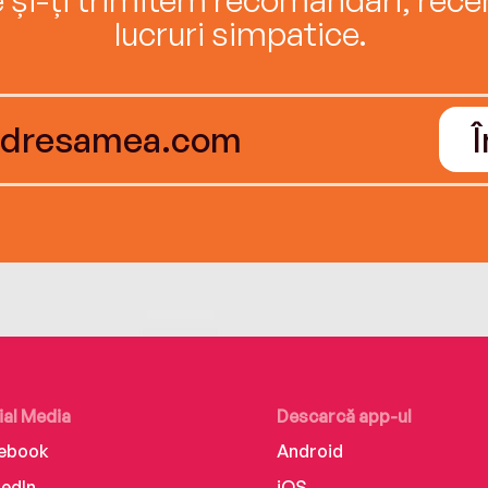
lucruri simpatice.
ial Media
Descarcă app-ul
ebook
Android
kedIn
iOS