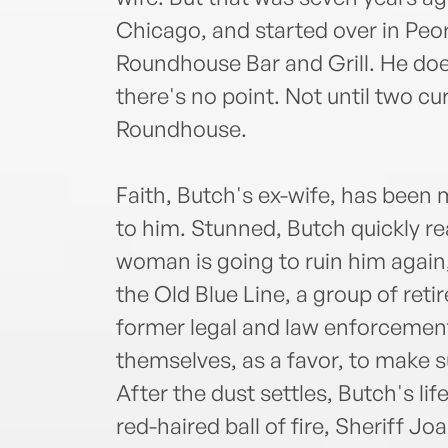
Chicago, and started over in Peor
Roundhouse Bar and Grill. He doe
there's no point. Not until two c
Roundhouse.
Faith, Butch's ex-wife, has been
to him. Stunned, Butch quickly re
woman is going to ruin him again,
the Old Blue Line, a group of ret
former legal and law enforcement
themselves, as a favor, to make su
After the dust settles, Butch's li
red-haired ball of fire, Sheriff Jo