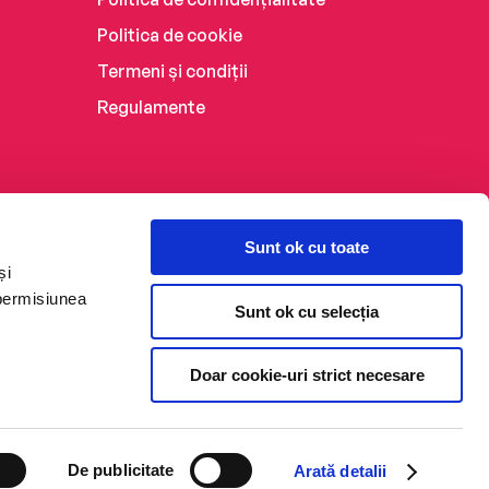
Politica de cookie
Termeni și condiții
Regulamente
Sunt ok cu toate
și
 permisiunea
Sunt ok cu selecția
Doar cookie-uri strict necesare
De publicitate
Arată detalii