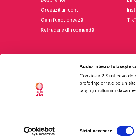
Creează un cont
Ins
Cum funcționează
Tik
Retragere din comandă
AudioTribe.ro folosește c
Cookie-uri? Sunt ceva de ca
preferințelor tale pe un si
ta și îți mulțumim dacă ne-
Platforma de audiobooks ș
Selecția
CTRL+F2
CTRL+F2
©2026 Nemo EPG SRL. Toat
Strict necesare
consimțământului