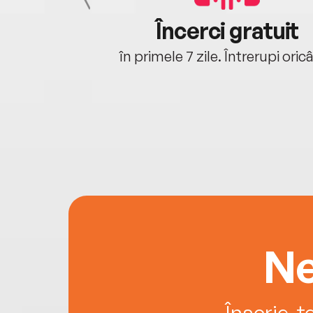
cu tine
Încerci gratuit
oriunde ești.
în primele 7 zile. Întrerupi oric
Ne
Înscrie-t