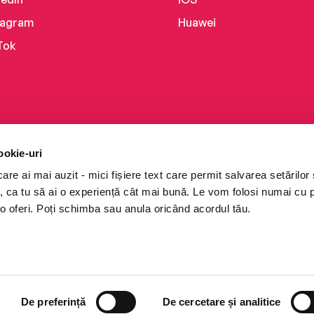
tagram
Huawei
Tok
ookie-uri
re ai mai auzit - mici fișiere text care permit salvarea setărilor 
te, ca tu să ai o experiență cât mai bună. Le vom folosi numai cu
o oferi. Poți schimba sau anula oricând acordul tău.
i books a Cărturești.
e drepturile rezervate.
De preferință
De cercetare și analitice