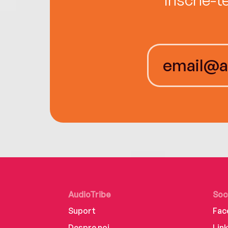
AudioTribe
Soc
Suport
Fac
Despre noi
Lin