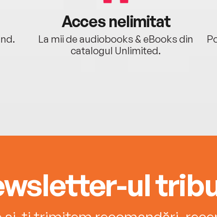
Acces nelimitat
ând.
La mii de audiobooks & eBooks din
Po
catalogul Unlimited.
wsletter-ul tribu
e și-ți trimitem recomandări, recenz