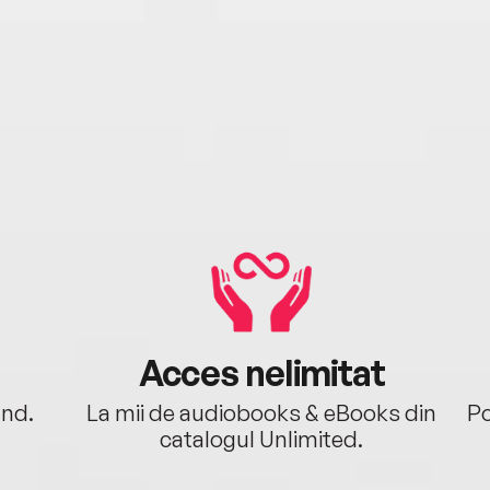
Acces nelimitat
ând.
La mii de audiobooks & eBooks din
Po
catalogul Unlimited.