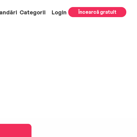
andări
Categorii
Login
Încearcă gratuit