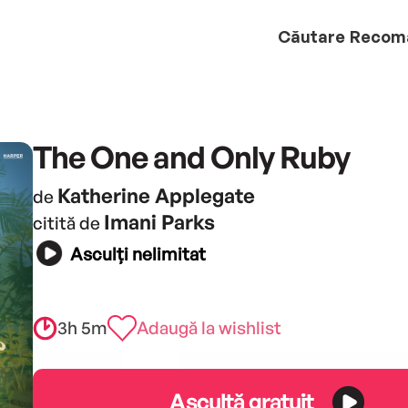
Căutare
Recom
The One and Only Ruby
Katherine Applegate
de
Imani Parks
citită de
Asculți nelimitat
3h 5m
Adaugă la wishlist
Ascultă gratuit