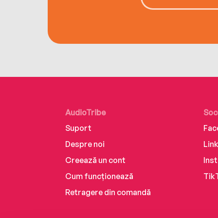
AudioTribe
Soc
Suport
Fac
Despre noi
Lin
Creează un cont
Ins
Cum funcționează
Tik
Retragere din comandă