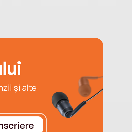
lui
ii și alte
Înscriere