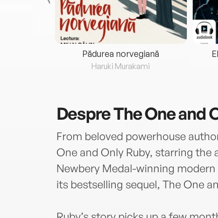
eria...
Pădurea norvegiană
E
ris
Haruki Murakami
Despre
The One and 
From beloved powerhouse author
One and Only Ruby, starring the 
Newbery Medal-winning modern c
its bestselling sequel, The One a
Ruby’s story picks up a few mont