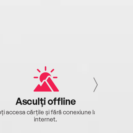
Asculți offline
Aj
ți accesa cărțile și fără conexiune la
Ascultă a
internet.