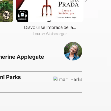
Diavolul se îmbracă de la...
Lauren Weisberger
Fre
herine Applegate
ni Parks