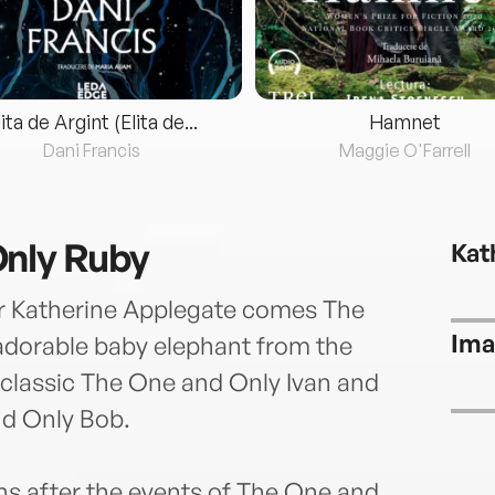
lita de Argint (Elita de...
Hamnet
Dani Francis
Maggie O'Farrell
Only Ruby
Kat
 Katherine Applegate comes The
Ima
adorable baby elephant from the
lassic The One and Only Ivan and
nd Only Bob.
hs after the events of The One and