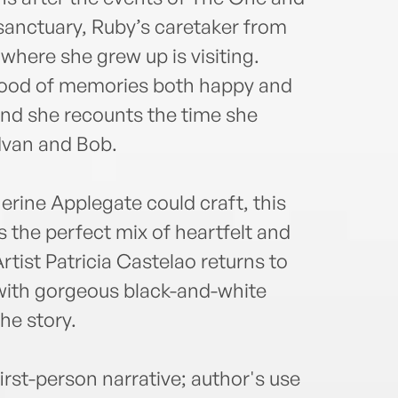
 sanctuary, Ruby’s caretaker from
where she grew up is visiting.
flood of memories both happy and
 and she recounts the time she
 Ivan and Bob.
erine Applegate could craft, this
is the perfect mix of heartfelt and
tist Patricia Castelao returns to
 with gorgeous black-and-white
the story.
rst-person narrative; author's use