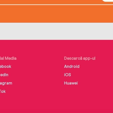
ial Media
Descarcă app-ul
ebook
Android
kedIn
iOS
tagram
Huawei
Tok