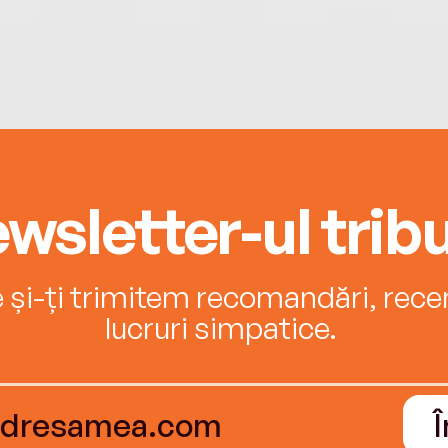
wsletter-ul tribu
e și-ți trimitem recomandări, recenz
lucruri simpatice.