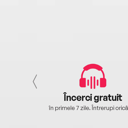
cu tine
Încerci gratuit
oriunde ești.
în primele 7 zile. Întrerupi oric