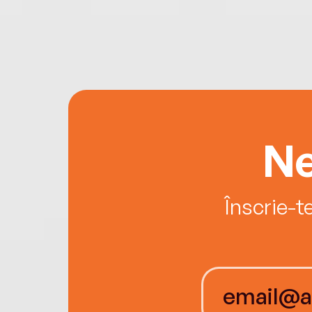
Ne
Înscrie-t