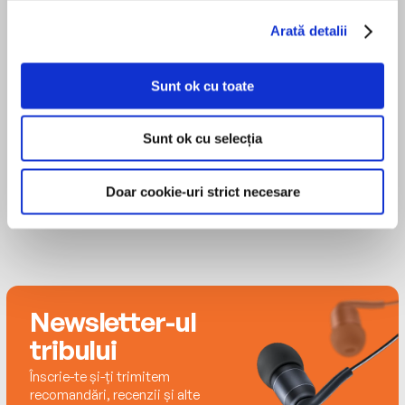
Jessica Ball
Arată detalii
Sunt ok cu toate
Thomas Judd
Sunt ok cu selecția
Doar cookie-uri strict necesare
Newsletter-ul
tribului
Înscrie-te și-ți trimitem
recomandări, recenzii și alte