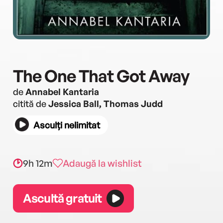
The One That Got Away
de
Annabel Kantaria
citită de
Jessica Ball, Thomas Judd
Asculți nelimitat
9h 12m
Adaugă la wishlist
Ascultă gratuit