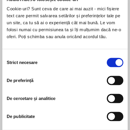
Cookie-uri? Sunt ceva de care ai mai auzit - mici fișiere
text care permit salvarea setărilor și preferințelor tale pe
un site, ca tu să ai o experiență cât mai bună. Le vom
Despre
carte
folosi numai cu permisiunea ta și îți mulțumim dacă ne-o
Everyone has one. An ex you still think about.
oferi. Poți schimba sau anula oricând acordul tău.
The one who makes you ask ‘what if’?
Fifteen years have passed since Stella and
Selecția
Strict necesare
George last saw each other. But something
consimțământului
MAI MULT
makes Stella click ‘yes’ to the invite to her
În acest moment nu există recenzii
school reunion.
De preferință
pentru această carte
There’s still a spark between them, and
although their relationship ended badly, they
De cercetare și analitice
begin an affair.
Annabel Kantaria
De publicitate
But once someone gets you back, sometimes
they’re never going to let you go again…